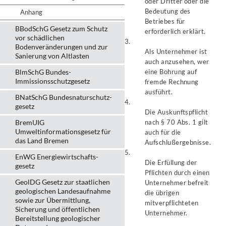
oder Dritter oder die
Bedeutung des
Anhang
Betriebes für
BBodSchG Gesetz zum Schutz
erforderlich erklärt.
vor schädlichen
3.
Bodenveränderungen und zur
Als Unternehmer ist
Sanierung von Altlasten
auch anzusehen, wer
BlmSchG Bundes-
eine Bohrung auf
Immissionsschutz­gesetz
fremde Rechnung
ausführt.
BNatSchG Bundesnaturschutz-
4.
gesetz
Die Auskunftspflicht
BremUIG
nach § 70 Abs. 1 gilt
Umweltinformationsgesetz für
auch für die
das Land Bremen
Aufschlußergebnisse.
5.
EnWG Energiewirtschafts-
Die Erfüllung der
gesetz
Pflichten durch einen
GeolDG Gesetz zur staatlichen
Unternehmer befreit
geologischen Landesaufnahme
die übrigen
sowie zur Übermittlung,
mitverpflichteten
Sicherung und öffentlichen
Unternehmer.
Bereitstellung geologischer