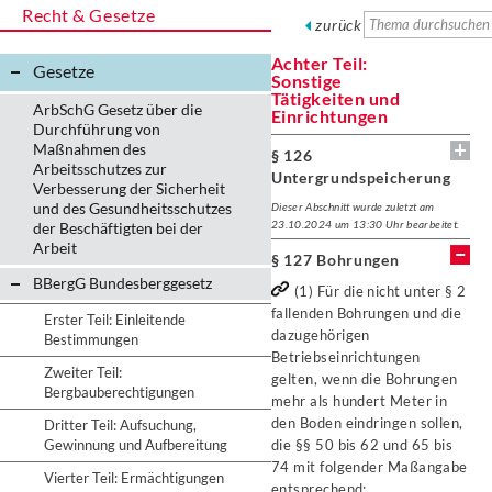
Recht & Gesetze
zurück
Achter Teil:
Gesetze
Sonstige
Tätigkeiten und
ArbSchG Gesetz über die
Einrichtungen
Durchführung von
Maßnahmen des
§ 126
Arbeitsschutzes zur
Untergrundspeicherung
Verbesserung der Sicherheit
und des Gesundheitsschutzes
Dieser Abschnitt wurde zuletzt am
23.10.2024 um 13:30 Uhr bearbeitet.
der Beschäftigten bei der
Arbeit
§ 127 Bohrungen
BBergG Bundesberggesetz
(1) Für die nicht unter § 2
fallenden Bohrungen und die
Erster Teil: Einleitende
dazugehörigen
Bestimmungen
Betriebseinrichtungen
Zweiter Teil:
gelten, wenn die Bohrungen
Bergbauberechtigungen
mehr als hundert Meter in
den Boden eindringen sollen,
Dritter Teil: Aufsuchung,
Gewinnung und Aufbereitung
die §§ 50 bis 62 und 65 bis
74 mit folgender Maßangabe
Vierter Teil: Ermächtigungen
entsprechend: