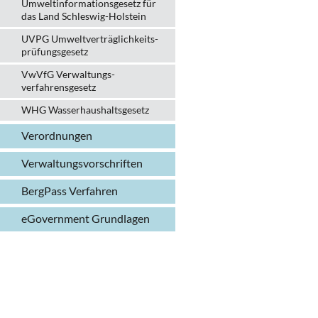
Umweltinformationsgesetz für
das Land Schleswig-Holstein
UVPG Umweltverträglich­keits­
prüfungs­gesetz
VwVfG Verwaltungs­
verfahrens­gesetz
WHG Wasserhaushalts­gesetz
Verordnungen
Verwaltungs­vorschriften
BergPass Verfahren
eGovernment Grundlagen