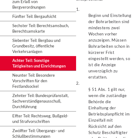
zum Erlaß von
Bergverordnungen
1.
Beginn und Einstellung
Fünfter Teil: Bergaufsicht
der Bohrarbeiten sind
Sechster Teil: Berechtsamsbuch,
mindestens zwei
Berechtsamskarte
Wochen vorher
anzuzeigen. Müssen
Siebenter Teil: Bergbau und
Grundbesitz, öffentliche
Bohrarbeiten schon in
Verkehrsanlagen
kürzerer Frist
eingestellt werden, so
Achter Teil: Sonstige
ist die Anzeige
Tätigkeiten und Einrichtungen
unverzüglich zu
Neunter Teil: Besondere
erstatten.
Vorschriften für den
2.
Festlandsockel
§ 51 Abs. 1 gilt nur,
Zehnter Teil: Bundesprüfanstalt,
wenn die zuständige
Sachverständigenausschuß,
Behörde die
Durchführung
Einhaltung der
Betriebsplanpflicht im
Elfter Teil: Rechtsweg, Bußgeld-
Einzelfall mit
und Strafvorschriften
Rücksicht auf den
Zwölfter Teil: Übergangs- und
Schutz Beschäftigter
Schlußbestimmungen