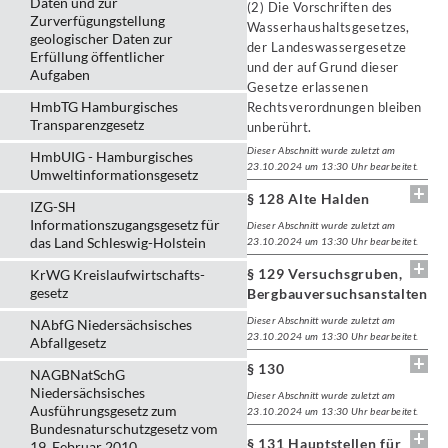
Daten und zur
(2) Die Vorschriften des
Zurverfügungstellung
Wasserhaushaltsgesetzes,
geologischer Daten zur
der Landeswassergesetze
Erfüllung öffentlicher
und der auf Grund dieser
Aufgaben
Gesetze erlassenen
HmbTG Hamburgisches
Rechtsverordnungen bleiben
Transparenzgesetz
unberührt.
Dieser Abschnitt wurde zuletzt am
HmbUIG - Hamburgisches
23.10.2024 um 13:30 Uhr bearbeitet.
Umweltinformationsgesetz
§ 128 Alte Halden
IZG-SH
Informationszugangsgesetz für
Dieser Abschnitt wurde zuletzt am
das Land Schleswig-Holstein
23.10.2024 um 13:30 Uhr bearbeitet.
§ 129 Versuchsgruben,
KrWG Kreislaufwirtschafts­
gesetz
Bergbauversuchsanstalten
Dieser Abschnitt wurde zuletzt am
NAbfG Niedersächsisches
23.10.2024 um 13:30 Uhr bearbeitet.
Abfallgesetz
§ 130
NAGBNatSchG
Niedersächsisches
Dieser Abschnitt wurde zuletzt am
Ausführungsgesetz zum
23.10.2024 um 13:30 Uhr bearbeitet.
Bundesnaturschutzgesetz vom
§ 131 Hauptstellen für
19. Februar 2010