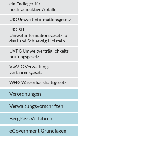
ein Endlager für
hochradioaktive Abfälle
UIG Umweltinformationsgesetz
UIG-SH
Umweltinformationsgesetz für
das Land Schleswig-Holstein
UVPG Umweltverträglich­keits­
prüfungs­gesetz
VwVfG Verwaltungs­
verfahrens­gesetz
WHG Wasserhaushalts­gesetz
Verordnungen
Verwaltungs­vorschriften
BergPass Verfahren
eGovernment Grundlagen