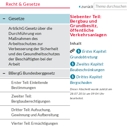
Recht & Gesetze
zurück
Siebenter Teil:
Gesetze
Bergbau und
Grundbesitz,
ArbSchG Gesetz über die
öffentliche
Durchführung von
Verkehrsanlagen
Maßnahmen des
Inhalt
Arbeitsschutzes zur
Verbesserung der Sicherheit
Erstes Kapitel:
und des Gesundheitsschutzes
Grundabtretung
der Beschäftigten bei der
Arbeit
Zweites Kapitel:
Baubeschränkungen
BBergG Bundesberggesetz
Drittes Kapitel:
Bergschaden
Erster Teil: Einleitende
Bestimmungen
Dieser Abschnitt wurde zuletzt am
28.07.2016 um 09:04 Uhr
Zweiter Teil:
bearbeitet.
Bergbauberechtigungen
Dritter Teil: Aufsuchung,
Gewinnung und Aufbereitung
Vierter Teil: Ermächtigungen