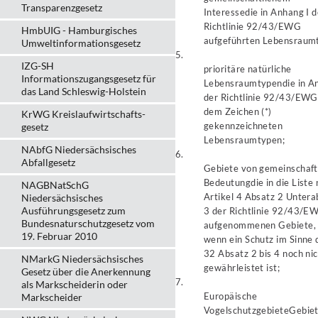
Transparenzgesetz
Interesse
die in Anhang I d
Richtlinie 92/43/EWG
HmbUIG - Hamburgisches
aufgeführten Lebensraum
Umweltinformationsgesetz
5.
IZG-SH
prioritäre natürliche
Informationszugangsgesetz für
Lebensraumtypen
die in A
das Land Schleswig-Holstein
der Richtlinie 92/43/EWG
dem Zeichen (*)
KrWG Kreislaufwirtschafts­
gekennzeichneten
gesetz
Lebensraumtypen;
NAbfG Niedersächsisches
6.
Abfallgesetz
Gebiete von gemeinschaft
Bedeutung
die in die Liste
NAGBNatSchG
Artikel 4 Absatz 2 Untera
Niedersächsisches
Ausführungsgesetz zum
3 der Richtlinie 92/43/E
Bundesnaturschutzgesetz vom
aufgenommenen Gebiete,
19. Februar 2010
wenn ein Schutz im Sinne 
32 Absatz 2 bis 4 noch ni
NMarkG Niedersächsisches
gewährleistet ist;
Gesetz über die Anerkennung
7.
als Markscheiderin oder
Europäische
Markscheider
Vogelschutzgebiete
Gebiet