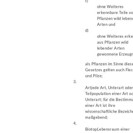
c)
ohne Weiteres
erkennbare Teile v
Pflanzen wild leben
Arten und
d)
ohne Weiteres erk
aus Pflanzen wild
lebender Arten
gewonnene Erzeugn
als Pflanzen im Sinne dies
Gesetzes gelten auch Fle
und Pilze;
3.
Art
jede Art, Unterart ode
Teilpopulation einer Art o
Unterart; für die Bestimm
einer Art ist ihre
wissenschaftliche Bezeic
maßgebend;
4.
Biotop
Lebensraum einer