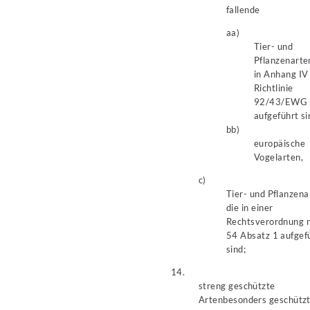
fallende
aa)
Tier- und
Pflanzenarten
in Anhang IV
Richtlinie
92/43/EWG
aufgeführt si
bb)
europäische
Vogelarten,
c)
Tier- und Pflanzena
die in einer
Rechtsverordnung 
54 Absatz 1 aufgef
sind;
14.
streng geschützte
Arten
besonders geschütz