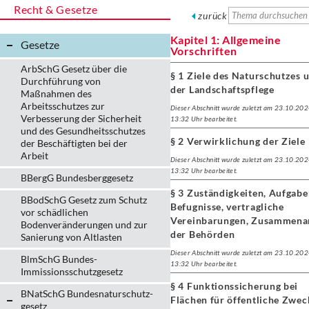
Recht & Gesetze
zurück
Kapitel 1: Allgemeine
Gesetze
Vorschriften
ArbSchG Gesetz über die
§ 1 Ziele des Naturschutzes 
Durchführung von
der Landschaftspflege
Maßnahmen des
Arbeitsschutzes zur
Dieser Abschnitt wurde zuletzt am 23.10.20
Verbesserung der Sicherheit
13:32 Uhr bearbeitet.
und des Gesundheitsschutzes
§ 2 Verwirklichung der Ziele
der Beschäftigten bei der
Arbeit
Dieser Abschnitt wurde zuletzt am 23.10.20
13:32 Uhr bearbeitet.
BBergG Bundesberggesetz
§ 3 Zuständigkeiten, Aufgab
BBodSchG Gesetz zum Schutz
Befugnisse, vertragliche
vor schädlichen
Vereinbarungen, Zusammena
Bodenveränderungen und zur
der Behörden
Sanierung von Altlasten
Dieser Abschnitt wurde zuletzt am 23.10.20
BlmSchG Bundes-
13:32 Uhr bearbeitet.
Immissionsschutz­gesetz
§ 4 Funktionssicherung bei
BNatSchG Bundesnaturschutz-
Flächen für öffentliche Zwec
gesetz