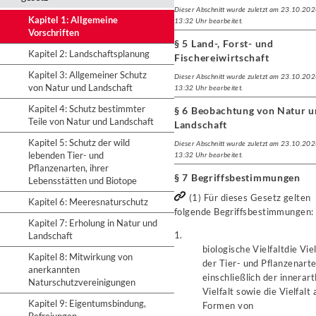
Dieser Abschnitt wurde zuletzt am 23.10.20
Kapitel 1: Allgemeine
13:32 Uhr bearbeitet.
Vorschriften
§ 5 Land-, Forst- und
Kapitel 2: Landschaftsplanung
Fischereiwirtschaft
Kapitel 3: Allgemeiner Schutz
Dieser Abschnitt wurde zuletzt am 23.10.20
von Natur und Landschaft
13:32 Uhr bearbeitet.
Kapitel 4: Schutz bestimmter
§ 6 Beobachtung von Natur 
Teile von Natur und Landschaft
Landschaft
Kapitel 5: Schutz der wild
Dieser Abschnitt wurde zuletzt am 23.10.20
lebenden Tier- und
13:32 Uhr bearbeitet.
Pflanzenarten, ihrer
§ 7 Begriffsbestimmungen
Lebensstätten und Biotope
(1) Für dieses Gesetz gelten
Kapitel 6: Meeresnaturschutz
folgende Begriffsbestimmungen:
Kapitel 7: Erholung in Natur und
1.
Landschaft
biologische Vielfalt
die Viel
Kapitel 8: Mitwirkung von
der Tier- und Pflanzenart
anerkannten
einschließlich der innerart
Naturschutzvereinigungen
Vielfalt sowie die Vielfalt 
Kapitel 9: Eigentumsbindung,
Formen von