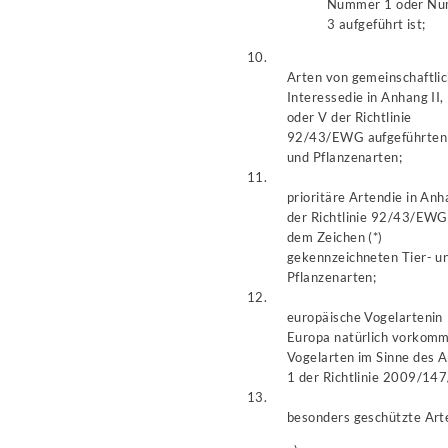
Nummer 1 oder N
3 aufgeführt ist;
10.
Arten von gemeinschaftli
Interesse
die in Anhang II,
oder V der Richtlinie
92/43/EWG aufgeführten 
und Pflanzenarten;
11.
prioritäre Arten
die in Anh
der Richtlinie 92/43/EWG
dem Zeichen (*)
gekennzeichneten Tier- u
Pflanzenarten;
12.
europäische Vogelarten
in
Europa natürlich vorkom
Vogelarten im Sinne des A
1 der Richtlinie 2009/14
13.
besonders geschützte Art