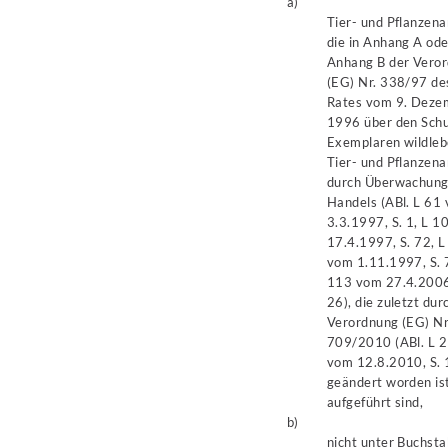
a)
Tier- und Pflanzena
die in Anhang A ode
Anhang B der Vero
(EG) Nr. 338/97 de
Rates vom 9. Deze
1996 über den Schu
Exemplaren wildle
Tier- und Pflanzena
durch Überwachung
Handels (ABl. L 61
3.3.1997, S. 1, L 
17.4.1997, S. 72, 
vom 1.11.1997, S. 
113 vom 27.4.2006
26), die zuletzt dur
Verordnung (EG) Nr
709/2010 (ABl. L 
vom 12.8.2010, S. 
geändert worden ist
aufgeführt sind,
b)
nicht unter Buchsta