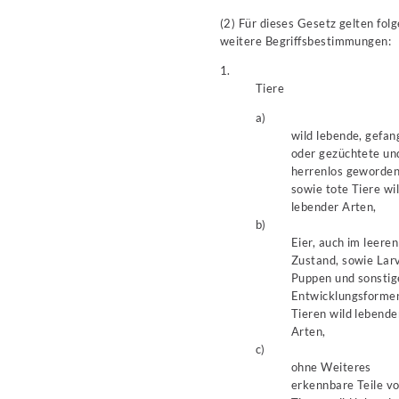
(2) Für dieses Gesetz gelten fol
weitere Begriffsbestimmungen:
1.
Tiere
a)
wild lebende, gefa
oder gezüchtete un
herrenlos geworde
sowie tote Tiere wi
lebender Arten,
b)
Eier, auch im leeren
Zustand, sowie Lar
Puppen und sonstig
Entwicklungsforme
Tieren wild lebende
Arten,
c)
ohne Weiteres
erkennbare Teile v