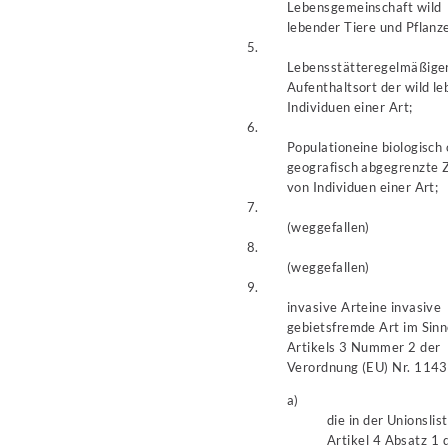
Lebensgemeinschaft wild
lebender Tiere und Pflanz
5.
Lebensstätte
regelmäßige
Aufenthaltsort der wild l
Individuen einer Art;
6.
Population
eine biologisch
geografisch abgegrenzte 
von Individuen einer Art;
7.
(weggefallen)
8.
(weggefallen)
9.
invasive Art
eine invasive
gebietsfremde Art im Sinn
Artikels 3 Nummer 2 der
Verordnung (EU) Nr. 114
a)
die in der Unionslis
Artikel 4 Absatz 1 