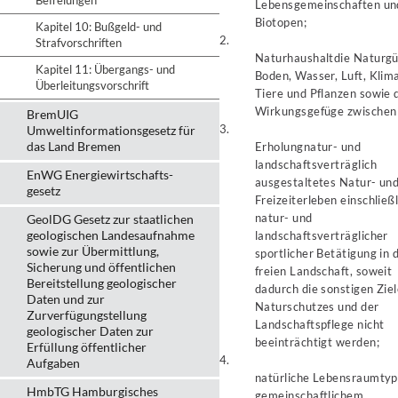
Befreiungen
Lebensgemeinschaften un
Biotopen;
Kapitel 10: Bußgeld- und
2.
Strafvorschriften
Naturhaushalt
die Naturgü
Kapitel 11: Übergangs- und
Boden, Wasser, Luft, Klim
Überleitungsvorschrift
Tiere und Pflanzen sowie 
Wirkungsgefüge zwischen 
BremUIG
3.
Umweltinformationsgesetz für
das Land Bremen
Erholung
natur- und
landschaftsverträglich
EnWG Energiewirtschafts-
ausgestaltetes Natur- un
gesetz
Freizeiterleben einschließl
natur- und
GeolDG Gesetz zur staatlichen
geologischen Landesaufnahme
landschaftsverträglicher
sowie zur Übermittlung,
sportlicher Betätigung in 
Sicherung und öffentlichen
freien Landschaft, soweit
Bereitstellung geologischer
dadurch die sonstigen Zie
Daten und zur
Naturschutzes und der
Zurverfügungstellung
Landschaftspflege nicht
geologischer Daten zur
beeinträchtigt werden;
Erfüllung öffentlicher
4.
Aufgaben
natürliche Lebensraumty
HmbTG Hamburgisches
gemeinschaftlichem