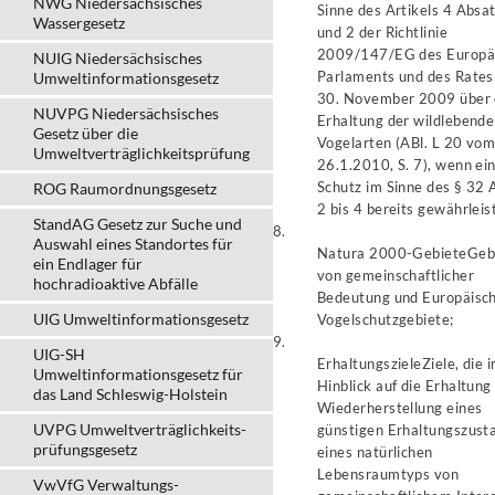
NWG Niedersächsisches
Sinne des Artikels 4 Absa
Wassergesetz
und 2 der Richtlinie
2009/147/EG des Europä
NUIG Niedersächsisches
Parlaments und des Rate
Umweltinformationsgesetz
30. November 2009 über 
NUVPG Niedersächsisches
Erhaltung der wildlebend
Gesetz über die
Vogelarten (ABl. L 20 vo
Umweltverträglichkeitsprüfung
26.1.2010, S. 7), wenn ei
Schutz im Sinne des § 32 
ROG Raumordnungsgesetz
2 bis 4 bereits gewährleist
StandAG Gesetz zur Suche und
8.
Auswahl eines Standortes für
Natura 2000-Gebiete
Geb
ein Endlager für
von gemeinschaftlicher
hochradioaktive Abfälle
Bedeutung und Europäisc
UIG Umweltinformationsgesetz
Vogelschutzgebiete;
9.
UIG-SH
Erhaltungsziele
Ziele, die 
Umweltinformationsgesetz für
Hinblick auf die Erhaltung
das Land Schleswig-Holstein
Wiederherstellung eines
UVPG Umweltverträglich­keits­
günstigen Erhaltungszust
prüfungs­gesetz
eines natürlichen
Lebensraumtyps von
VwVfG Verwaltungs­