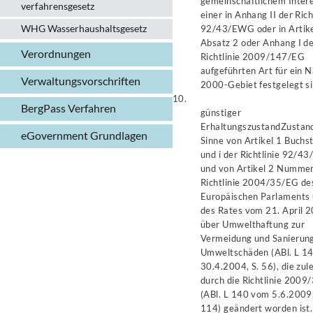
gemeinschaftlichem Inter
verfahrens­gesetz
einer in Anhang II der Rich
WHG Wasserhaushalts­gesetz
92/43/EWG oder in Artike
Absatz 2 oder Anhang I d
Verordnungen
Richtlinie 2009/147/EG
aufgeführten Art für ein 
Verwaltungs­vorschriften
2000-Gebiet festgelegt si
10.
BergPass Verfahren
günstiger
Erhaltungszustand
Zustan
eGovernment Grundlagen
Sinne von Artikel 1 Buchs
und i der Richtlinie 92/
und von Artikel 2 Nummer
Richtlinie 2004/35/EG de
Europäischen Parlaments
des Rates vom 21. April 
über Umwelthaftung zur
Vermeidung und Sanierun
Umweltschäden (ABl. L 1
30.4.2004, S. 56), die zul
durch die Richtlinie 200
(ABl. L 140 vom 5.6.2009,
114) geändert worden ist.