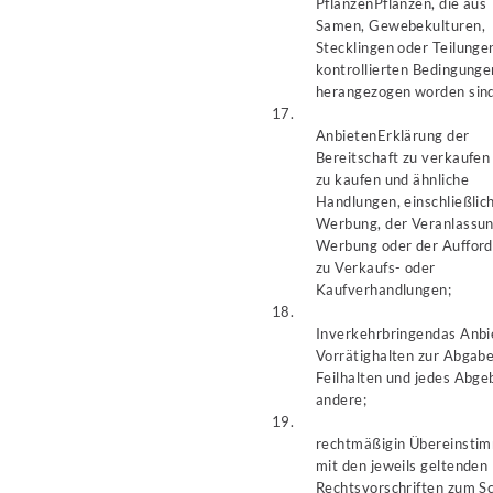
Pflanzen
Pflanzen, die aus
Samen, Gewebekulturen,
Stecklingen oder Teilunge
kontrollierten Bedingunge
herangezogen worden sind
17.
Anbieten
Erklärung der
Bereitschaft zu verkaufen
zu kaufen und ähnliche
Handlungen, einschließlic
Werbung, der Veranlassun
Werbung oder der Auffor
zu Verkaufs- oder
Kaufverhandlungen;
18.
Inverkehrbringen
das Anbi
Vorrätighalten zur Abgabe
Feilhalten und jedes Abge
andere;
19.
rechtmäßig
in Übereinsti
mit den jeweils geltenden
Rechtsvorschriften zum S