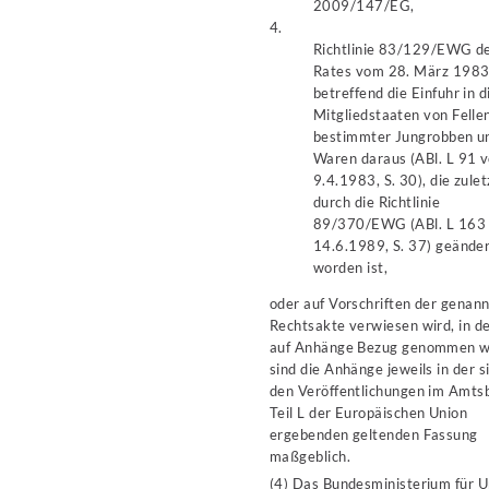
2009/147/EG,
4.
Richtlinie 83/129/EWG d
Rates vom 28. März 198
betreffend die Einfuhr in d
Mitgliedstaaten von Felle
bestimmter Jungrobben u
Waren daraus (ABl. L 91 
9.4.1983, S. 30), die zulet
durch die Richtlinie
89/370/EWG (ABl. L 163
14.6.1989, S. 37) geände
worden ist,
oder auf Vorschriften der genan
Rechtsakte verwiesen wird, in d
auf Anhänge Bezug genommen w
sind die Anhänge jeweils in der s
den Veröffentlichungen im Amtsb
Teil L der Europäischen Union
ergebenden geltenden Fassung
maßgeblich.
(4) Das Bundesministerium für 