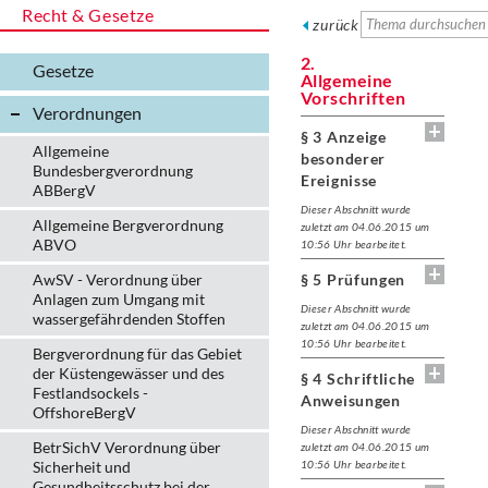
Recht & Gesetze
zurück
2.
Gesetze
Allgemeine
Vorschriften
Verordnungen
§ 3 Anzeige
Allgemeine
besonderer
Bundesbergverordnung
Ereignisse
ABBergV
Dieser Abschnitt wurde
Allgemeine Bergverordnung
zuletzt am 04.06.2015 um
ABVO
10:56 Uhr bearbeitet.
AwSV - Verordnung über
§ 5 Prüfungen
Anlagen zum Umgang mit
Dieser Abschnitt wurde
wassergefährdenden Stoffen
zuletzt am 04.06.2015 um
10:56 Uhr bearbeitet.
Bergverordnung für das Gebiet
der Küstengewässer und des
§ 4 Schriftliche
Festlandsockels -
Anweisungen
OffshoreBergV
Dieser Abschnitt wurde
BetrSichV Verordnung über
zuletzt am 04.06.2015 um
Sicherheit und
10:56 Uhr bearbeitet.
Gesundheitsschutz bei der