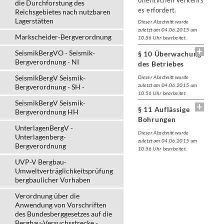
öffentlichen Verkehrs
die Durchforstung des
es erfordert.
Reichsgebietes nach nutzbaren
Lagerstätten
Dieser Abschnitt wurde
zuletzt am 04.06.2015 um
Markscheider-Bergverordnung
10:56 Uhr bearbeitet.
SeismikBergVO - Seismik-
§ 10 Überwachung
Bergverordnung - NI
des Betriebes
SeismikBergV Seismik-
Dieser Abschnitt wurde
zuletzt am 04.06.2015 um
Bergverordnung - SH -
10:56 Uhr bearbeitet.
SeismikBergV Seismik-
§ 11 Auflässige
Bergverordnung HH
Bohrungen
UnterlagenBergV -
Dieser Abschnitt wurde
Unterlagenberg-
zuletzt am 04.06.2015 um
Bergverordnung
10:56 Uhr bearbeitet.
UVP-V Bergbau-
Umweltverträglichkeits­prüfung
bergbau­licher Vorhaben
Verordnung über die
Anwendung von Vorschriften
des Bundesberggesetzes auf die
Bergbau-Versuchsstrecke -