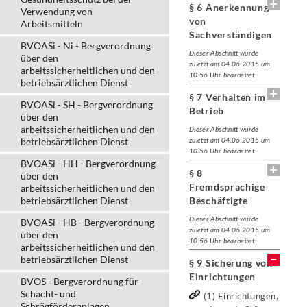
§ 6 Anerkennung
Verwendung von
von
Arbeitsmitteln
Sachverständigen
BVOASi - Ni - Bergverordnung
Dieser Abschnitt wurde
über den
zuletzt am 04.06.2015 um
arbeitssicherheitlichen und den
10:56 Uhr bearbeitet.
betriebsärztlichen Dienst
§ 7 Verhalten im
BVOASi - SH - Bergverordnung
Betrieb
über den
arbeitssicherheitlichen und den
Dieser Abschnitt wurde
betriebsärztlichen Dienst
zuletzt am 04.06.2015 um
10:56 Uhr bearbeitet.
BVOASi - HH - Bergverordnung
§ 8
über den
Fremdsprachige
arbeitssicherheitlichen und den
betriebsärztlichen Dienst
Beschäftigte
Dieser Abschnitt wurde
BVOASi - HB - Bergverordnung
zuletzt am 04.06.2015 um
über den
10:56 Uhr bearbeitet.
arbeitssicherheitlichen und den
betriebsärztlichen Dienst
§ 9 Sicherung von
Einrichtungen
BVOS - Bergverordnung für
Schacht- und
(1) Einrichtungen,
Schrägförderanlagen