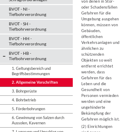
von denen in Stör-
oder Schadensfällen
BVOT - NI -
Gefahren für die
Tiefbohrverordnung
Umgebung ausgehen
BVOT - SH -
können, müssen von
Tiefbohrverordnung
Gebäuden,
öffentlichen
BVOT - HH -
Verkehrsanlagen und
Tiefbohrverordnung
ähnlichen zu
BVOT - HB -
schützenden
Tiefbohrverordnung
Objekten so weit
entfernt errichtet
1. Geltungsbereich und
werden, dass
Begriffsbestimmungen
Gefahren für das
2. Allgemeine Vorschriften
Leben und die
Gesundheit von
3. Bohrgerüste
Personen vermieden
4. Bohrbetrieb
werden und eine
ungehinderte
5. Förderbohrungen
Bekämpfung der
6. Gewinnung von Salzen durch
Gefahren möglich ist.
Aussolen, Kavernen
(2) Einrichtungen
7. Lagerung und Umschlag von