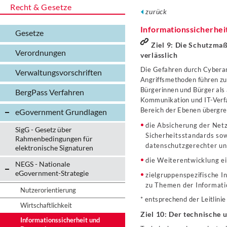
Recht & Gesetze
zurück
Informationssicherhei
Gesetze
Ziel 9: Die Schutzma
Verordnungen
verlässlich
Die Gefahren durch Cyberang
Verwaltungs­vorschriften
Angriffsmethoden führen zu
Bürgerinnen und Bürger als
BergPass Verfahren
Kommunikation und IT-Verf
Bereich der Ebenen übergre
eGovernment Grundlagen
die Absicherung der Netz
SigG - Gesetz über
Sicherheitsstandards sow
Rahmenbedingungen für
datenschutzgerechter un
elektronische Signaturen
die Weiterentwicklung e
NEGS - Nationale
eGovernment-Strategie
zielgruppenspezifische I
zu Themen der Informati
Nutzerorientierung
* entsprechend der Leitlini
Wirtschaftlichkeit
Ziel 10: Der technische 
Informationssicherheit und