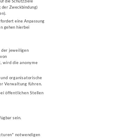
f die Schutzziele
ng der Zweckbindung)
en).
fordert eine Anpassung
n gehen hierbei
 der jeweiligen
 von
l, wird die anonyme
 und organisatorische
er Verwaltung führen.
i öffentlichen Stellen
ügbar sein.
ukturen" notwendigen