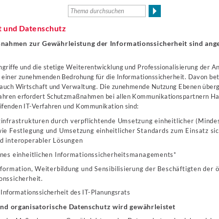
t und Datenschutz
ßnahmen zur Gewährleistung der Informationssicherheit sind an
riffe und die stetige Weiterentwicklung und Professionalisierung der An
 einer zunehmenden Bedrohung für die Informationssicherheit. Davon bet
 auch Wirtschaft und Verwaltung. Die zunehmende Nutzung Ebenen überg
ahren erfordert Schutzmaßnahmen bei allen Kommunikationspartnern Ha
ifenden IT-Verfahren und Kommunikation sind:
infrastrukturen durch verpflichtende Umsetzung einheitlicher (Minde
ie Festlegung und Umsetzung einheitlicher Standards zum Einsatz sic
d interoperabler Lösungen
ines einheitlichen Informationssicherheitsmanagements*
nformation, Weiterbildung und Sensibilisierung der Beschäftigten der 
onssicherheit.
e Informationssicherheit des IT-Planungsrats
und organisatorische Datenschutz wird gewährleistet