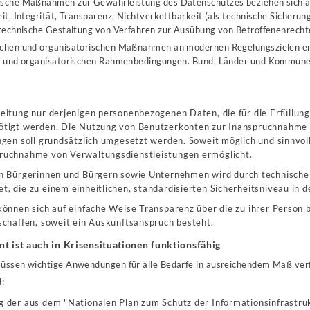
ische Maßnahmen zur Gewährleistung des Datenschutzes beziehen sich au
eit, Integrität, Transparenz, Nichtverkettbarkeit (als technische Sicheru
s technische Gestaltung von Verfahren zur Ausübung von Betroffenenrecht
ischen und organisatorischen Maßnahmen an modernen Regelungszielen er
en und organisatorischen Rahmenbedingungen. Bund, Länder und Kommune
itung nur derjenigen personenbezogenen Daten, die für die Erfüllung
ötigt werden. Die Nutzung von Benutzerkonten zur Inanspruchnahme
gen soll grundsätzlich umgesetzt werden. Soweit möglich und sinnvol
ruchnahme von Verwaltungsdienstleistungen ermöglicht.
n Bürgerinnen und Bürgern sowie Unternehmen wird durch technische
 die zu einem einheitlichen, standardisierten Sicherheitsniveau in d
önnen sich auf einfache Weise Transparenz über die zu ihrer Person be
schaffen, soweit ein Auskunftsanspruch besteht.
t ist auch in Krisensituationen funktionsfähig
müssen wichtige Anwendungen für alle Bedarfe in ausreichendem Maß verf
d:
 der aus dem "Nationalen Plan zum Schutz der Informationsinfrastr