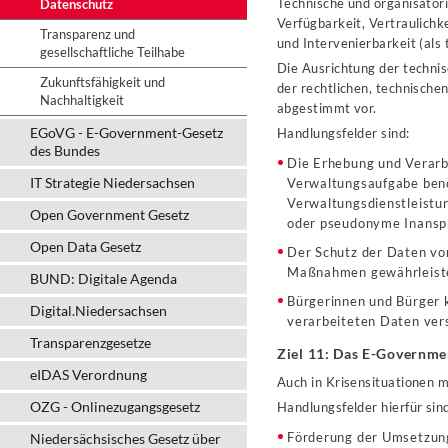
Technische und organisator
Datenschutz
Verfügbarkeit, Vertraulichk
Transparenz und
und Intervenierbarkeit (al
gesellschaftliche Teilhabe
Die Ausrichtung der techn
Zukunftsfähigkeit und
der rechtlichen, technisch
Nachhaltigkeit
abgestimmt vor.
EGoVG - E-Government-Gesetz
Handlungsfelder sind:
des Bundes
Die Erhebung und Verarbe
IT Strategie Niedersachsen
Verwaltungsaufgabe ben
Verwaltungsdienstleistun
Open Government Gesetz
oder pseudonyme Inansp
Open Data Gesetz
Der Schutz der Daten vo
Maßnahmen gewährleistet,
BUND: Digitale Agenda
Bürgerinnen und Bürger k
Digital.Niedersachsen
verarbeiteten Daten ver
Transparenzgesetze
Ziel 11: Das E-Governmen
eIDAS Verordnung
Auch in Krisensituationen 
OZG - Onlinezugangsgesetz
Handlungsfelder hierfür sin
Förderung der Umsetzung
Niedersächsisches Gesetz über