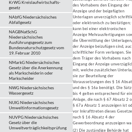
KrWG Kreislaufwirtschafts­
des Vorhabens den Eingang der
gesetz
Anzeige und der beigefügten
NAbfG Niedersächsisches
Unterlagen unverzüglich schriftli
Abfallgesetz
oder elektronisch zu bestätigen; 
kann bei einer elektronischen
NAGBNatSchG
Anzeige Mehrausfertigungen so
Niedersächsisches
die Übermittlung der Unterlagen,
Ausführungsgesetz zum
der Anzeige beizufügen sind, auc
Bundesnaturschutzgesetz vom
schriftlicher Form verlangen. Sie 
19. Februar 2010
dem Träger des Vorhabens nach
NMarkG Niedersächsisches
Eingang der Anzeige unverzüglic
Gesetz über die Anerkennung
mit, welche zusätzlichen Unterl
als Markscheiderin oder
sie zur Beurteilung der
Markscheider
Voraussetzungen des § 16 Absat
NWG Niedersächsisches
und des § 16a benötigt. Die Sätz
Wassergesetz
bis 4 gelten entsprechend für ei
Anlage, die nach § 67 Absatz 2 
NUIG Niedersächsisches
§ 67a Absatz 1 anzuzeigen ist o
Umweltinformationsgesetz
vor Inkrafttreten dieses Gesetz
NUVPG Niedersächsisches
nach § 16 Absatz 4 der
Gesetz über die
Gewerbeordnung anzuzeigen war
Umweltverträglichkeitsprüfung
(2) Die zuständige Behörde hat