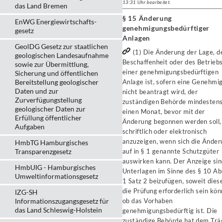
13:31 Uhr bearbeitet.
das Land Bremen
§ 15 Änderung
EnWG Energiewirtschafts-
genehmigungsbedürftiger
gesetz
Anlagen
GeolDG Gesetz zur staatlichen
(1) Die Änderung der Lage, d
geologischen Landesaufnahme
Beschaffenheit oder des Betrieb
sowie zur Übermittlung,
einer genehmigungsbedürftigen
Sicherung und öffentlichen
Bereitstellung geologischer
Anlage ist, sofern eine Genehmi
Daten und zur
nicht beantragt wird, der
Zurverfügungstellung
zuständigen Behörde mindesten
geologischer Daten zur
einen Monat, bevor mit der
Erfüllung öffentlicher
Änderung begonnen werden soll,
Aufgaben
schriftlich oder elektronisch
anzuzeigen, wenn sich die Ände
HmbTG Hamburgisches
Transparenzgesetz
auf in § 1 genannte Schutzgüter
auswirken kann. Der Anzeige si
HmbUIG - Hamburgisches
Unterlagen im Sinne des § 10 Ab
Umweltinformationsgesetz
1 Satz 2 beizufügen, soweit diese
die Prüfung erforderlich sein kön
IZG-SH
Informationszugangsgesetz für
ob das Vorhaben
das Land Schleswig-Holstein
genehmigungsbedürftig ist. Die
zuständige Behörde hat dem Trä