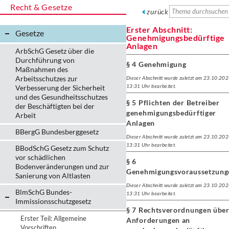
Recht & Gesetze
zurück
Erster Abschnitt:
Gesetze
Genehmigungsbedürftige
Anlagen
ArbSchG Gesetz über die
Durchführung von
§ 4 Genehmigung
Maßnahmen des
Arbeitsschutzes zur
Dieser Abschnitt wurde zuletzt am 23.10.20
13:31 Uhr bearbeitet.
Verbesserung der Sicherheit
und des Gesundheitsschutzes
§ 5 Pflichten der Betreiber
der Beschäftigten bei der
genehmigungsbedürftiger
Arbeit
Anlagen
BBergG Bundesberggesetz
Dieser Abschnitt wurde zuletzt am 23.10.20
13:31 Uhr bearbeitet.
BBodSchG Gesetz zum Schutz
vor schädlichen
§ 6
Bodenveränderungen und zur
Genehmigungsvoraussetzung
Sanierung von Altlasten
Dieser Abschnitt wurde zuletzt am 23.10.20
BlmSchG Bundes-
13:31 Uhr bearbeitet.
Immissionsschutz­gesetz
§ 7 Rechtsverordnungen übe
Erster Teil: Allgemeine
Anforderungen an
Vorschriften