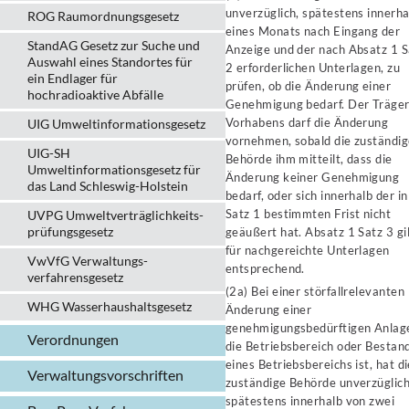
unverzüglich, spätestens innerha
ROG Raumordnungsgesetz
eines Monats nach Eingang der
StandAG Gesetz zur Suche und
Anzeige und der nach Absatz 1 S
Auswahl eines Standortes für
2 erforderlichen Unterlagen, zu
ein Endlager für
prüfen, ob die Änderung einer
hochradioaktive Abfälle
Genehmigung bedarf. Der Träger
Vorhabens darf die Änderung
UIG Umweltinformationsgesetz
vornehmen, sobald die zuständi
UIG-SH
Behörde ihm mitteilt, dass die
Umweltinformationsgesetz für
Änderung keiner Genehmigung
das Land Schleswig-Holstein
bedarf, oder sich innerhalb der in
Satz 1 bestimmten Frist nicht
UVPG Umweltverträglich­keits­
prüfungs­gesetz
geäußert hat. Absatz 1 Satz 3 gi
für nachgereichte Unterlagen
VwVfG Verwaltungs­
entsprechend.
verfahrens­gesetz
(2a) Bei einer störfallrelevanten
WHG Wasserhaushalts­gesetz
Änderung einer
genehmigungsbedürftigen Anlag
Verordnungen
die Betriebsbereich oder Bestand
eines Betriebsbereichs ist, hat d
Verwaltungs­vorschriften
zuständige Behörde unverzüglich
spätestens innerhalb von zwei