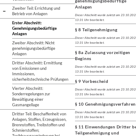
genehmigungsbedürftige
Anlagen
Zweiter Teil: Errichtung und
Betrieb von Anlagen
Dieser Abschnitt wurde zuletzt am 23.10.20
13:31 Uhr bearbeitet.
Erster Abschnitt:
Genehmigungsbedürftige
§ 8 Teilgenehmigung
Anlagen
Dieser Abschnitt wurde zuletzt am 23.10.20
Zweiter Abschnitt: Nicht
13:31 Uhr bearbeitet.
genehmigungsbedürftige
§ 8a Zulassung vorzeitigen
Anlagen
Beginns
Dritter Abschnitt: Ermittlung
Dieser Abschnitt wurde zuletzt am 23.10.20
von Emissionen und
13:31 Uhr bearbeitet.
Immissionen,
sicherheitstechnische Prüfungen
§ 9 Vorbescheid
Vierter Abschnitt:
Dieser Abschnitt wurde zuletzt am 23.10.20
Sonderregelungen zur
13:31 Uhr bearbeitet.
Bewältigung einer
§ 10 Genehmigungsverfahren
Gasmangellage
Dieser Abschnitt wurde zuletzt am 23.10.20
Dritter Teil: Beschaffenheit von
13:31 Uhr bearbeitet.
Anlagen, Stoffen, Erzeugnissen,
Brennstoffen, Treibstoffen und
§ 11 Einwendungen Dritter b
Schmierstoffen;
Teilgenehmigung und
Treibhausgasminderung bei