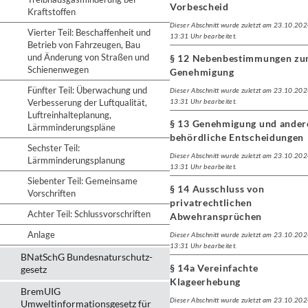
Vorbescheid
Kraftstoffen
Dieser Abschnitt wurde zuletzt am 23.10.20
Vierter Teil: Beschaffenheit und
13:31 Uhr bearbeitet.
Betrieb von Fahrzeugen, Bau
und Änderung von Straßen und
§ 12 Nebenbestimmungen zu
Schienenwegen
Genehmigung
Fünfter Teil: Überwachung und
Dieser Abschnitt wurde zuletzt am 23.10.20
Verbesserung der Luftqualität,
13:31 Uhr bearbeitet.
Luftreinhalteplanung,
§ 13 Genehmigung und ander
Lärmminderungspläne
behördliche Entscheidungen
Sechster Teil:
Dieser Abschnitt wurde zuletzt am 23.10.20
Lärmminderungsplanung
13:31 Uhr bearbeitet.
Siebenter Teil: Gemeinsame
§ 14 Ausschluss von
Vorschriften
privatrechtlichen
Achter Teil: Schlussvorschriften
Abwehransprüchen
Anlage
Dieser Abschnitt wurde zuletzt am 23.10.20
13:31 Uhr bearbeitet.
BNatSchG Bundesnaturschutz-
§ 14a Vereinfachte
gesetz
Klageerhebung
BremUIG
Dieser Abschnitt wurde zuletzt am 23.10.20
Umweltinformationsgesetz für