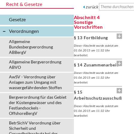
Recht & Gesetze
zurück
Abschnitt 4
Gesetze
Sonstige
Vorschriften
Verordnungen
§ 13 Fortbildung
Allgemeine
Dieser Abschnitt wurde zuletzt am
Bundesbergverordnung
01.06.2015 um 11:32 Uhr
ABBergV
bearbeitet.
Allgemeine Bergverordnung
§ 14 Zusammenarbeit
ABVO
Dieser Abschnitt wurde zuletzt am
AwSV - Verordnung über
01.06.2015 um 11:32 Uhr
Anlagen zum Umgang mit
bearbeitet.
wassergefährdenden Stoffen
§ 15
Bergverordnung für das Gebiet
Arbeitsschutzausschuß
der Küstengewässer und des
Dieser Abschnitt wurde zuletzt am
Festlandsockels -
01.06.2015 um 11:32 Uhr
OffshoreBergV
bearbeitet.
BetrSichV Verordnung über
Sicherheit und
Gesundheitsschutz bei der