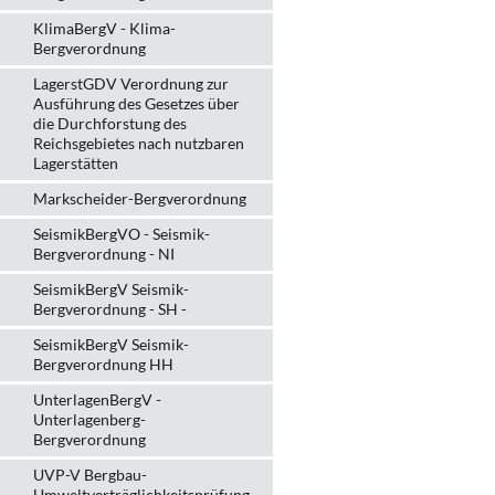
KlimaBergV - Klima-
Bergverordnung
LagerstGDV Verordnung zur
Ausführung des Gesetzes über
die Durchforstung des
Reichsgebietes nach nutzbaren
Lagerstätten
Markscheider-Bergverordnung
SeismikBergVO - Seismik-
Bergverordnung - NI
SeismikBergV Seismik-
Bergverordnung - SH -
SeismikBergV Seismik-
Bergverordnung HH
UnterlagenBergV -
Unterlagenberg-
Bergverordnung
UVP-V Bergbau-
Umweltverträglichkeits­prüfung