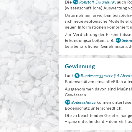
Die
Rohstoff-Erkundung
, auch R
(wissenschaftliche) Auswertung v
Unternehmen erwerben beispielsw
sich neue geologische Modelle er
neuen Informationen kombiniert un
Zur Verdichtung der Erkenntnisse
Erkundungsarbeiten, z. B.
Seism
bergbehördlichen Genehmigung du
Gewinnung
Laut
Bundesberggesetz § 4 Absat
Bodenschätzen einschließlich all
Ausgenommen davon sind Maßnahme
Gewässern.
Bodenschätze
können untertage 
Bodenschatz unterschiedlich.
Die zu beachtenden Gesetze häng
– ganz entscheidend – dem Einflu