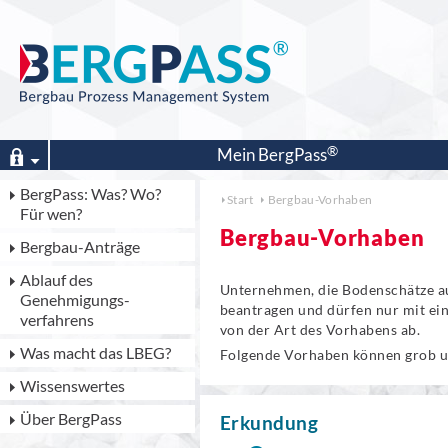
Mein
BergPass
BergPass: Was? Wo?
Start
Bergbau-Vorhaben
Für wen?
Bergbau-Vorhaben
Bergbau-Anträge
Ablauf des
Unternehmen, die Bodenschätze au
Genehmigungs­
beantragen und dürfen nur mit e
verfahrens
von der Art des Vorhabens ab.
Was macht das LBEG?
Folgende Vorhaben können grob u
Wissenswertes
Über BergPass
Erkundung