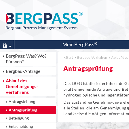
Mein
BergPass
BergPass: Was? Wo?
Start
Bergbau-Vorhaben
Ablauf des
Für wen?
Antragsprüfung
Bergbau-Anträge
Ablauf des
Das LBEG ist die federführende Ge
Genehmigungs­
prüft eingehende Anträge und Betr
verfahrens
hydrogeologische und lagerstätten
Antragstellung
Das zuständige Genehmigungsrefe
alle Stellen, die am Genehmigungs
Antragsprüfung
Landkreise die nötigen Informat
Beteiligung
Entscheidung