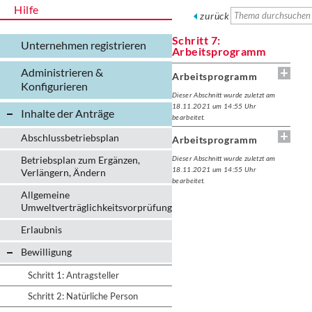
Hilfe
zurück
Schritt 7:
Unternehmen registrieren
Arbeitsprogramm
Administrieren &
Arbeitsprogramm
Konfigurieren
Dieser Abschnitt wurde zuletzt am
18.11.2021 um 14:55 Uhr
Inhalte der Anträge
bearbeitet.
Abschlussbetriebsplan
Arbeitsprogramm
Betriebsplan zum Ergänzen,
Dieser Abschnitt wurde zuletzt am
18.11.2021 um 14:55 Uhr
Verlängern, Ändern
bearbeitet.
Allgemeine
Umweltverträglichkeitsvorprüfung
Erlaubnis
Bewilligung
Schritt 1: Antragsteller
Schritt 2: Natürliche Person