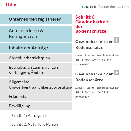
Hilfe
zurück
Schritt 6:
Unternehmen registrieren
Gewinnbarkeit
der
Administrieren &
Bodenschätze
Konfigurieren
Gewinnbarkeit der
Inhalte der Anträge
Bodenschätze
Dieser Abschnitt wurde zuletzt am
Abschlussbetriebsplan
18.11.2021 um 14:55 Uhr
bearbeitet.
Betriebsplan zum Ergänzen,
Verlängern, Ändern
Gewinnbarkeit der
Bodenschätze
Allgemeine
Umweltverträglichkeitsvorprüfung
Dieser Abschnitt wurde zuletzt am
18.11.2021 um 14:55 Uhr
Erlaubnis
bearbeitet.
Bewilligung
Schritt 1: Antragsteller
Schritt 2: Natürliche Person