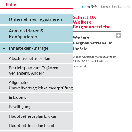
Hilfe
zurück
Schritt 10:
Unternehmen registrieren
Weitere
Bergbaubetriebe
Administrieren &
Konfigurieren
Weitere
Bergbaubetriebe im
Inhalte der Anträge
Umfeld
Dieser Abschnitt wurde zuletzt am
Abschlussbetriebsplan
21.04.2021 um 13:09 Uhr
bearbeitet.
Betriebsplan zum Ergänzen,
Verlängern, Ändern
Allgemeine
Umweltverträglichkeitsvorprüfung
Erlaubnis
Bewilligung
Hauptbetriebsplan Erdgas
Hauptbetriebsplan Erdöl