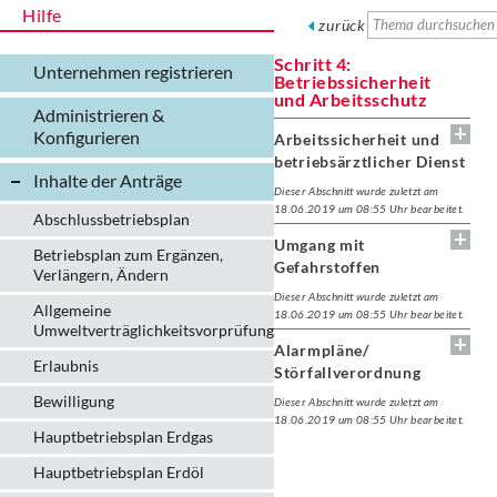
Hilfe
zurück
Schritt 4:
Unternehmen registrieren
Betriebssicherheit
und Arbeitsschutz
Administrieren &
Konfigurieren
Arbeitssicherheit und
betriebsärztlicher Dienst
Inhalte der Anträge
Dieser Abschnitt wurde zuletzt am
18.06.2019 um 08:55 Uhr bearbeitet.
Abschlussbetriebsplan
Umgang mit
Betriebsplan zum Ergänzen,
Gefahrstoffen
Verlängern, Ändern
Dieser Abschnitt wurde zuletzt am
Allgemeine
18.06.2019 um 08:55 Uhr bearbeitet.
Umweltverträglichkeitsvorprüfung
Alarmpläne/
Erlaubnis
Störfallverordnung
Bewilligung
Dieser Abschnitt wurde zuletzt am
18.06.2019 um 08:55 Uhr bearbeitet.
Hauptbetriebsplan Erdgas
Hauptbetriebsplan Erdöl