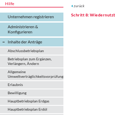
Hilfe
zurück
Schritt 8: Wiedernut
Unternehmen registrieren
Administrieren &
Konfigurieren
Inhalte der Anträge
Abschlussbetriebsplan
Betriebsplan zum Ergänzen,
Verlängern, Ändern
Allgemeine
Umweltverträglichkeitsvorprüfung
Erlaubnis
Bewilligung
Hauptbetriebsplan Erdgas
Hauptbetriebsplan Erdöl