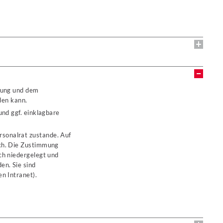
itung und dem
den kann.
und ggf. einklagbare
sonalrat zustande. Auf
ich. Die Zustimmung
ch niedergelegt und
en. Sie sind
n Intranet).