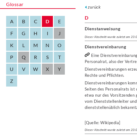
Glossar
zurück
D
A
B
C
D
E
Dienstanweisung
F
G
H
I
J
Dieser Abschnitt wurde zuletzt am 23
K
L
M
N
O
Dienstvereinbarung
Eine Dienstvereinbarung 
P
Q
R
S
T
Personalrat, also der Vertr
U
V
W
X
Y
Dienstvereinbarungen erzeug
Rechte und Pflichten.
Z
Dienstvereinbarungen komme
Seiten des Personalrats is
etwa nur des Vorsitzenden 
vom Dienststellenleiter un
dienststellenüblich bekannt
[Quelle: Wikipedia]
Dieser Abschnitt wurde zuletzt am 23