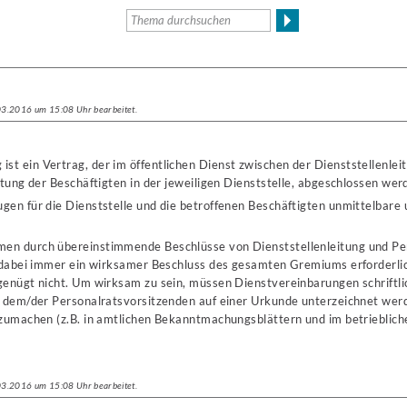
.03.2016 um 15:08 Uhr bearbeitet.
ist ein Vertrag, der im öffentlichen Dienst zwischen der Dienststellenle
etung der Beschäftigten in der jeweiligen Dienststelle, abgeschlossen wer
en für die Dienststelle und die betroffenen Beschäftigten unmittelbare 
n durch übereinstimmende Beschlüsse von Dienststellenleitung und Per
t dabei immer ein wirksamer Beschluss des gesamten Gremiums erforderl
genügt nicht. Um wirksam zu sein, müssen Dienstvereinbarungen schriftli
d dem/der Personalratsvorsitzenden auf einer Urkunde unterzeichnet werd
zumachen (z.B. in amtlichen Bekanntmachungsblättern und im betriebliche
.03.2016 um 15:08 Uhr bearbeitet.