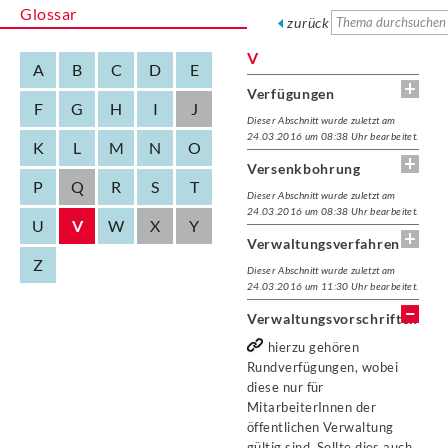
Glossar
zurück
V
A
B
C
D
E
Verfügungen
F
G
H
I
J
Dieser Abschnitt wurde zuletzt am
24.03.2016 um 08:38 Uhr bearbeitet.
K
L
M
N
O
Versenkbohrung
P
Q
R
S
T
Dieser Abschnitt wurde zuletzt am
24.03.2016 um 08:38 Uhr bearbeitet.
U
V
W
X
Y
Verwaltungsverfahren
Z
Dieser Abschnitt wurde zuletzt am
24.03.2016 um 11:30 Uhr bearbeitet.
Verwaltungsvorschriften
hierzu gehören
Rundverfügungen, wobei
diese nur für
MitarbeiterInnen der
öffentlichen Verwaltung
gültig sind. Sollte dies auch