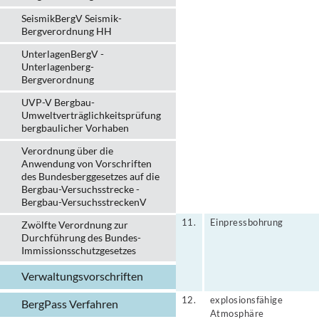
SeismikBergV Seismik-
Bergverordnung HH
UnterlagenBergV -
Unterlagenberg-
Bergverordnung
UVP-V Bergbau-
Umweltverträglichkeits­prüfung
bergbau­licher Vorhaben
Verordnung über die
Anwendung von Vorschriften
des Bundesberggesetzes auf die
Bergbau-Versuchsstrecke -
Bergbau-VersuchsstreckenV
11.
Einpressbohrung
Zwölfte Verordnung zur
Durchführung des Bundes-
Immissionsschutzgesetzes
Verwaltungs­vorschriften
12.
explosionsfähige
BergPass Verfahren
Atmosphäre