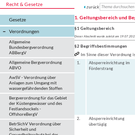
Recht & Gesetze
zurück
1. Geltungsbereich und B
Gesetze
§1 Geltungsbereich
Verordnungen
Dieser Abschnitt wurde zuletzt am 19.07.202
Allgemeine
§2 Begriffsbestimmungen
Bundesbergverordnung
ABBergV
Im Sinne dieser Verordnung is
Allgemeine Bergverordnung
1.
Absperreinrichtung im
ABVO
Förderstrang
AwSV - Verordnung über
Anlagen zum Umgang mit
wassergefährdenden Stoffen
Bergverordnung für das Gebiet
der Küstengewässer und des
Festlandsockels -
OffshoreBergV
2.
Absperreinrichtung
BetrSichV Verordnung über
übertägig
Sicherheit und
Gesundheitsschutz bei der