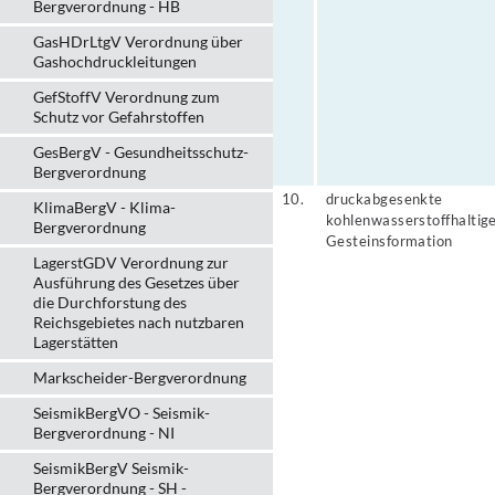
Bergverordnung - HB
GasHDrLtgV Verordnung über
Gashochdruckleitungen
GefStoffV Verordnung zum
Schutz vor Gefahrstoffen
GesBergV - Gesundheitsschutz-
Bergverordnung
10.
druckabgesenkte
KlimaBergV - Klima-
kohlenwasserstoffhaltig
Bergverordnung
Gesteinsformation
LagerstGDV Verordnung zur
Ausführung des Gesetzes über
die Durchforstung des
Reichsgebietes nach nutzbaren
Lagerstätten
Markscheider-Bergverordnung
SeismikBergVO - Seismik-
Bergverordnung - NI
SeismikBergV Seismik-
Bergverordnung - SH -