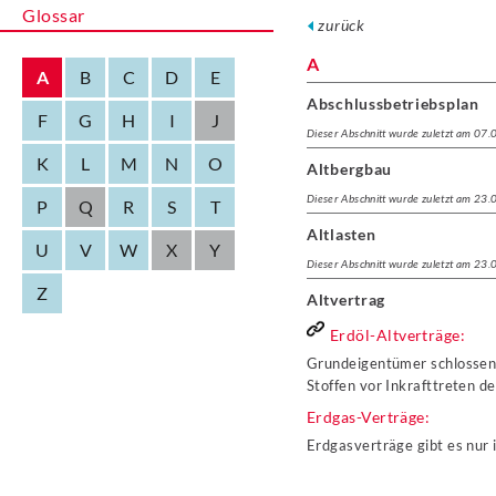
Glossar
zurück
A
A
B
C
D
E
Abschlussbetriebsplan
F
G
H
I
J
Dieser Abschnitt wurde zuletzt am 07
K
L
M
N
O
Altbergbau
Dieser Abschnitt wurde zuletzt am 23
P
Q
R
S
T
Altlasten
U
V
W
X
Y
Dieser Abschnitt wurde zuletzt am 23
Z
Altvertrag
Erdöl-Altverträge:
Grundeigentümer schlossen
Stoffen vor Inkrafttreten 
Erdgas-Verträge:
Erdgasverträge gibt es nur