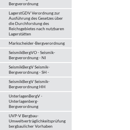
Bergverordnung
LagerstGDV Verordnung zur
Ausführung des Gesetzes über
die Durchforstung des
Reichsgebietes nach nutzbaren
Lagerstätten
Markscheider-Bergverordnung
SeismikBergVO - Seismik-
Bergverordnung - NI
SeismikBergV Seismik-
Bergverordnung - SH -
SeismikBergV Seismik-
Bergverordnung HH
UnterlagenBergV -
Unterlagenberg-
Bergverordnung
UVP-V Bergbau-
Umweltverträglichkeits­prüfung
bergbau­licher Vorhaben