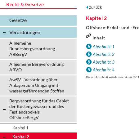
Recht & Gesetze
zurück
Kapitel 2
Gesetze
Offshore-Erdöl- und -Erd
Verordnungen
Inhalt
Allgemeine
Abschnitt 1
Bundesbergverordnung
ABBergV
Abschnitt 2
Abschnitt 3
Allgemeine Bergverordnung
ABVO
Abschnitt 4
Dieser Abschnitt wurde zuletzt am 09
AwSV - Verordnung über
Anlagen zum Umgang mit
wassergefährdenden Stoffen
Bergverordnung für das Gebiet
der Küstengewässer und des
Festlandsockels -
OffshoreBergV
Kapitel 1
Kapitel 2