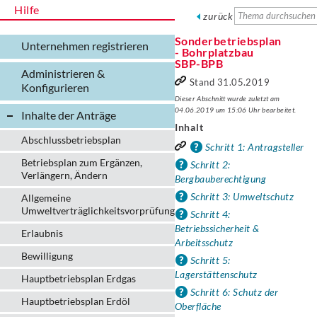
Hilfe
zurück
Sonderbetriebsplan
Unternehmen registrieren
- Bohrplatzbau
SBP-BPB
Administrieren &
Stand 31.05.2019
Konfigurieren
Dieser Abschnitt wurde zuletzt am
04.06.2019 um 15:06 Uhr bearbeitet.
Inhalte der Anträge
Inhalt
Abschlussbetriebsplan
Schritt 1: Antragsteller
Betriebsplan zum Ergänzen,
Schritt 2:
Verlängern, Ändern
Bergbauberechtigung
Schritt 3: Umweltschutz
Allgemeine
Umweltverträglichkeitsvorprüfung
Schritt 4:
Betriebssicherheit &
Erlaubnis
Arbeitsschutz
Bewilligung
Schritt 5:
Lagerstättenschutz
Hauptbetriebsplan Erdgas
Schritt 6: Schutz der
Hauptbetriebsplan Erdöl
Oberfläche