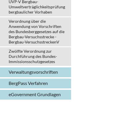
UVP-V Bergbau-
Umweltverträglichkeits­prüfung
bergbau­licher Vorhaben
Verordnung über die
Anwendung von Vorschriften
des Bundesberggesetzes auf die
Bergbau-Versuchsstrecke -
Bergbau-VersuchsstreckenV
Zwölfte Verordnung zur
Durchführung des Bundes-
Immissionsschutzgesetzes
Verwaltungs­vorschriften
BergPass Verfahren
eGovernment Grundlagen