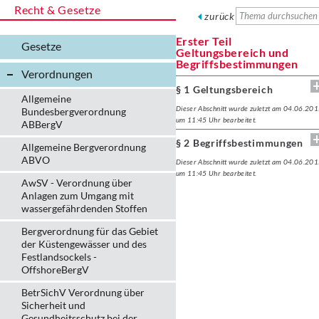
Recht & Gesetze
zurück
Erster Teil
Gesetze
Geltungsbereich und
Begriffsbestimmungen
Verordnungen
§ 1 Geltungsbereich
Allgemeine
Dieser Abschnitt wurde zuletzt am 04.06.20
Bundesbergverordnung
um 11:45 Uhr bearbeitet.
ABBergV
§ 2 Begriffsbestimmungen
Allgemeine Bergverordnung
ABVO
Dieser Abschnitt wurde zuletzt am 04.06.20
um 11:45 Uhr bearbeitet.
AwSV - Verordnung über
Anlagen zum Umgang mit
wassergefährdenden Stoffen
Bergverordnung für das Gebiet
der Küstengewässer und des
Festlandsockels -
OffshoreBergV
BetrSichV Verordnung über
Sicherheit und
Gesundheitsschutz bei der