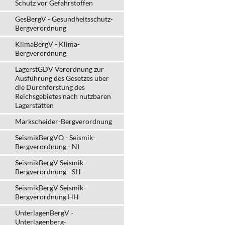
Schutz vor Gefahrstoffen
GesBergV - Gesundheitsschutz-
Bergverordnung
KlimaBergV - Klima-
Bergverordnung
LagerstGDV Verordnung zur
Ausführung des Gesetzes über
die Durchforstung des
Reichsgebietes nach nutzbaren
Lagerstätten
Markscheider-Bergverordnung
SeismikBergVO - Seismik-
Bergverordnung - NI
SeismikBergV Seismik-
Bergverordnung - SH -
SeismikBergV Seismik-
Bergverordnung HH
UnterlagenBergV -
Unterlagenberg-