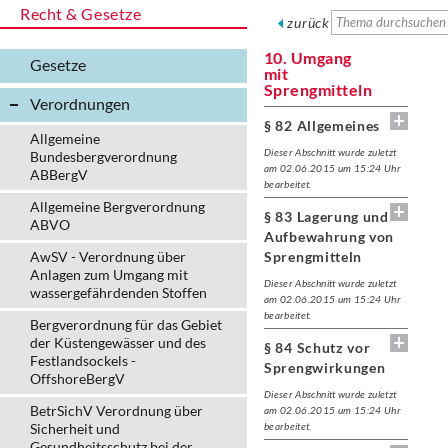
Recht & Gesetze
zurück
10. Umgang
Gesetze
mit
Sprengmitteln
Verordnungen
§ 82 Allgemeines
Allgemeine
Dieser Abschnitt wurde zuletzt
Bundesbergverordnung
am 02.06.2015 um 15:24 Uhr
ABBergV
bearbeitet.
Allgemeine Bergverordnung
§ 83 Lagerung und
ABVO
Aufbewahrung von
AwSV - Verordnung über
Sprengmitteln
Anlagen zum Umgang mit
Dieser Abschnitt wurde zuletzt
wassergefährdenden Stoffen
am 02.06.2015 um 15:24 Uhr
bearbeitet.
Bergverordnung für das Gebiet
der Küstengewässer und des
§ 84 Schutz vor
Festlandsockels -
Sprengwirkungen
OffshoreBergV
Dieser Abschnitt wurde zuletzt
BetrSichV Verordnung über
am 02.06.2015 um 15:24 Uhr
Sicherheit und
bearbeitet.
Gesundheitsschutz bei der