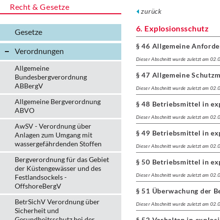
Recht & Gesetze
zurück
6. Explosionsschutz
Gesetze
§ 46 Allgemeine Anford
Verordnungen
Dieser Abschnitt wurde zuletzt am 02
Allgemeine
§ 47 Allgemeine Schutz
Bundesbergverordnung
ABBergV
Dieser Abschnitt wurde zuletzt am 02
Allgemeine Bergverordnung
§ 48 Betriebsmittel in e
ABVO
Dieser Abschnitt wurde zuletzt am 02
AwSV - Verordnung über
§ 49 Betriebsmittel in e
Anlagen zum Umgang mit
wassergefährdenden Stoffen
Dieser Abschnitt wurde zuletzt am 02
Bergverordnung für das Gebiet
§ 50 Betriebsmittel in e
der Küstengewässer und des
Dieser Abschnitt wurde zuletzt am 02
Festlandsockels -
OffshoreBergV
§ 51 Überwachung der Be
BetrSichV Verordnung über
Dieser Abschnitt wurde zuletzt am 02
Sicherheit und
Gesundheitsschutz bei der
§ 52 Verhalten in explo