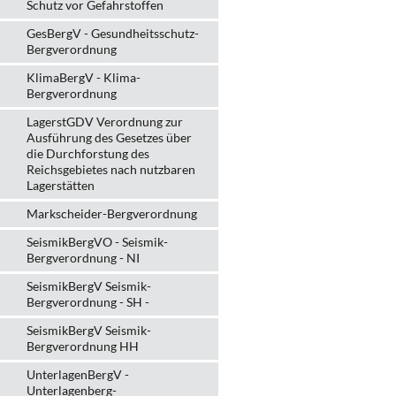
Schutz vor Gefahrstoffen
GesBergV - Gesundheitsschutz-
Bergverordnung
KlimaBergV - Klima-
Bergverordnung
LagerstGDV Verordnung zur
Ausführung des Gesetzes über
die Durchforstung des
Reichsgebietes nach nutzbaren
Lagerstätten
Markscheider-Bergverordnung
SeismikBergVO - Seismik-
Bergverordnung - NI
SeismikBergV Seismik-
Bergverordnung - SH -
SeismikBergV Seismik-
Bergverordnung HH
UnterlagenBergV -
Unterlagenberg-