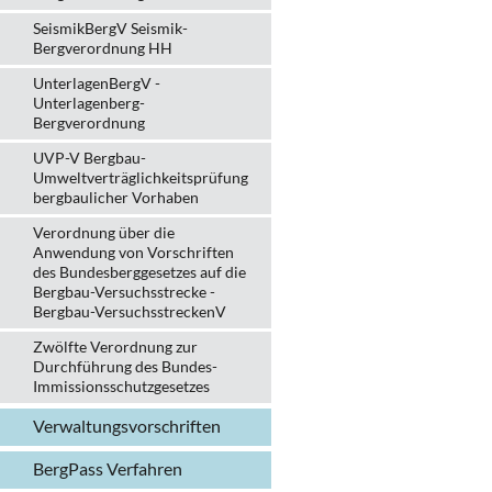
SeismikBergV Seismik-
Bergverordnung HH
UnterlagenBergV -
Unterlagenberg-
Bergverordnung
UVP-V Bergbau-
Umweltverträglichkeits­prüfung
bergbau­licher Vorhaben
Verordnung über die
Anwendung von Vorschriften
des Bundesberggesetzes auf die
Bergbau-Versuchsstrecke -
Bergbau-VersuchsstreckenV
Zwölfte Verordnung zur
Durchführung des Bundes-
Immissionsschutzgesetzes
Verwaltungs­vorschriften
BergPass Verfahren