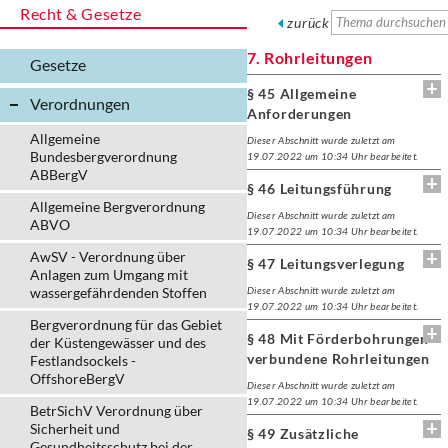
Recht & Gesetze
zurück
7. Rohrleitungen
Gesetze
§ 45 Allgemeine
Verordnungen
Anforderungen
Allgemeine
Dieser Abschnitt wurde zuletzt am
Bundesbergverordnung
19.07.2022 um 10:34 Uhr bearbeitet.
ABBergV
§ 46 Leitungsführung
Allgemeine Bergverordnung
Dieser Abschnitt wurde zuletzt am
ABVO
19.07.2022 um 10:34 Uhr bearbeitet.
AwSV - Verordnung über
§ 47 Leitungsverlegung
Anlagen zum Umgang mit
wassergefährdenden Stoffen
Dieser Abschnitt wurde zuletzt am
19.07.2022 um 10:34 Uhr bearbeitet.
Bergverordnung für das Gebiet
§ 48 Mit Förderbohrungen
der Küstengewässer und des
verbundene Rohrleitungen
Festlandsockels -
OffshoreBergV
Dieser Abschnitt wurde zuletzt am
19.07.2022 um 10:34 Uhr bearbeitet.
BetrSichV Verordnung über
Sicherheit und
§ 49 Zusätzliche
Gesundheitsschutz bei der