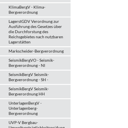
KlimaBergV - Klima-
Bergverordnung
LagerstGDV Verordnung zur
Ausführung des Gesetzes über
die Durchforstung des
Reichsgebietes nach nutzbaren
Lagerstätten
Markscheider-Bergverordnung
SeismikBergVO - Seismik-
Bergverordnung - NI
SeismikBergV Seismik-
Bergverordnung - SH -
SeismikBergV Seismik-
Bergverordnung HH
UnterlagenBergV -
Unterlagenberg-
Bergverordnung
UVP-V Bergbau-
Umweltverträglichkeits­prüfung