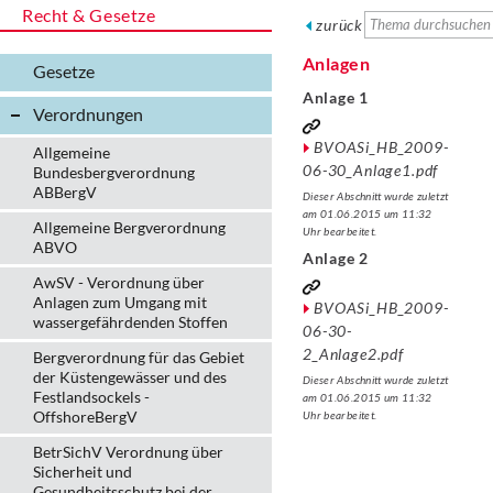
Recht & Gesetze
zurück
Anlagen
Gesetze
Anlage 1
Verordnungen
BVOASi_HB_2009-
Allgemeine
06-30_Anlage1.pdf
Bundesbergverordnung
ABBergV
Dieser Abschnitt wurde zuletzt
am 01.06.2015 um 11:32
Allgemeine Bergverordnung
Uhr bearbeitet.
ABVO
Anlage 2
AwSV - Verordnung über
Anlagen zum Umgang mit
BVOASi_HB_2009-
wassergefährdenden Stoffen
06-30-
2_Anlage2.pdf
Bergverordnung für das Gebiet
der Küstengewässer und des
Dieser Abschnitt wurde zuletzt
Festlandsockels -
am 01.06.2015 um 11:32
OffshoreBergV
Uhr bearbeitet.
BetrSichV Verordnung über
Sicherheit und
Gesundheitsschutz bei der