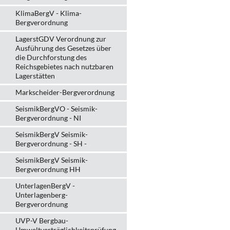
KlimaBergV - Klima-
Bergverordnung
LagerstGDV Verordnung zur
Ausführung des Gesetzes über
die Durchforstung des
Reichsgebietes nach nutzbaren
Lagerstätten
Markscheider-Bergverordnung
SeismikBergVO - Seismik-
Bergverordnung - NI
SeismikBergV Seismik-
Bergverordnung - SH -
SeismikBergV Seismik-
Bergverordnung HH
UnterlagenBergV -
Unterlagenberg-
Bergverordnung
UVP-V Bergbau-
Umweltverträglichkeits­prüfung