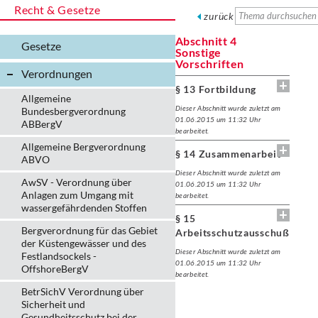
Recht & Gesetze
zurück
Abschnitt 4
Gesetze
Sonstige
Vorschriften
Verordnungen
§ 13 Fortbildung
Allgemeine
Dieser Abschnitt wurde zuletzt am
Bundesbergverordnung
01.06.2015 um 11:32 Uhr
ABBergV
bearbeitet.
Allgemeine Bergverordnung
§ 14 Zusammenarbeit
ABVO
Dieser Abschnitt wurde zuletzt am
AwSV - Verordnung über
01.06.2015 um 11:32 Uhr
Anlagen zum Umgang mit
bearbeitet.
wassergefährdenden Stoffen
§ 15
Bergverordnung für das Gebiet
Arbeitsschutzausschuß
der Küstengewässer und des
Dieser Abschnitt wurde zuletzt am
Festlandsockels -
01.06.2015 um 11:32 Uhr
OffshoreBergV
bearbeitet.
BetrSichV Verordnung über
Sicherheit und
Gesundheitsschutz bei der