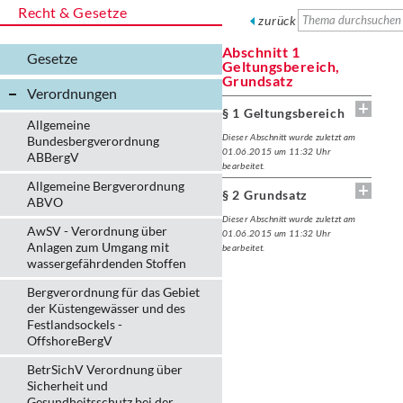
Recht & Gesetze
zurück
Abschnitt 1
Gesetze
Geltungsbereich,
Grundsatz
Verordnungen
§ 1 Geltungsbereich
Allgemeine
Dieser Abschnitt wurde zuletzt am
Bundesbergverordnung
01.06.2015 um 11:32 Uhr
ABBergV
bearbeitet.
Allgemeine Bergverordnung
§ 2 Grundsatz
ABVO
Dieser Abschnitt wurde zuletzt am
AwSV - Verordnung über
01.06.2015 um 11:32 Uhr
Anlagen zum Umgang mit
bearbeitet.
wassergefährdenden Stoffen
Bergverordnung für das Gebiet
der Küstengewässer und des
Festlandsockels -
OffshoreBergV
BetrSichV Verordnung über
Sicherheit und
Gesundheitsschutz bei der