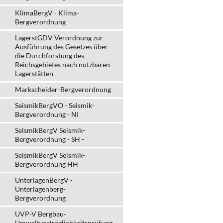
KlimaBergV - Klima-
Bergverordnung
LagerstGDV Verordnung zur
Ausführung des Gesetzes über
die Durchforstung des
Reichsgebietes nach nutzbaren
Lagerstätten
Markscheider-Bergverordnung
SeismikBergVO - Seismik-
Bergverordnung - NI
SeismikBergV Seismik-
Bergverordnung - SH -
SeismikBergV Seismik-
Bergverordnung HH
UnterlagenBergV -
Unterlagenberg-
Bergverordnung
UVP-V Bergbau-
Umweltverträglichkeits­prüfung