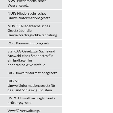
NWG Niedersächsisches
Wassergesetz
NUIG Niedersächsisches
Umweltinformationsgesetz
NUVPG Niedersächsisches
Gesetz über die
Umweltverträglichkeitsprüfung
ROG Raumordnungsgesetz
StandAG Gesetz zur Suche und
Auswahl eines Standortes für
ein Endlager für
hochradioaktive Abfälle
UIG Umweltinformationsgesetz
UIG-SH
Umweltinformationsgesetz für
das Land Schleswig-Holstein
UVPG Umweltverträglich­keits­
prüfungs­gesetz
VwVfG Verwaltungs­