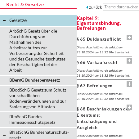
Recht & Gesetze
zurück
Kapitel 9:
Gesetze
Eigentumsbindung,
Befreiungen
ArbSchG Gesetz über die
Durchführung von
§ 65 Duldungspflicht
Maßnahmen des
Arbeitsschutzes zur
Dieser Abschnitt wurde zuletzt am
23.10.2024 um 13:32 Uhr bearbeitet.
Verbesserung der Sicherheit
und des Gesundheitsschutzes
§ 66 Vorkaufsrecht
der Beschäftigten bei der
Arbeit
Dieser Abschnitt wurde zuletzt am
23.10.2024 um 13:32 Uhr bearbeitet.
BBergG Bundesberggesetz
§ 67 Befreiungen
BBodSchG Gesetz zum Schutz
Dieser Abschnitt wurde zuletzt am
vor schädlichen
23.10.2024 um 13:32 Uhr bearbeitet.
Bodenveränderungen und zur
Sanierung von Altlasten
§ 68 Beschränkungen des
Eigentums;
BlmSchG Bundes-
Entschädigung und
Immissionsschutz­gesetz
Ausgleich
BNatSchG Bundesnaturschutz-
Dieser Abschnitt wurde zuletzt am
gesetz