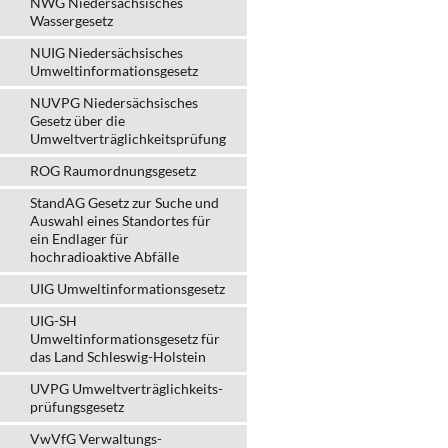
NWG Niedersächsisches
Wassergesetz
NUIG Niedersächsisches
Umweltinformationsgesetz
NUVPG Niedersächsisches
Gesetz über die
Umweltverträglichkeitsprüfung
ROG Raumordnungsgesetz
StandAG Gesetz zur Suche und
Auswahl eines Standortes für
ein Endlager für
hochradioaktive Abfälle
UIG Umweltinformationsgesetz
UIG-SH
Umweltinformationsgesetz für
das Land Schleswig-Holstein
UVPG Umweltverträglich­keits­
prüfungs­gesetz
VwVfG Verwaltungs­