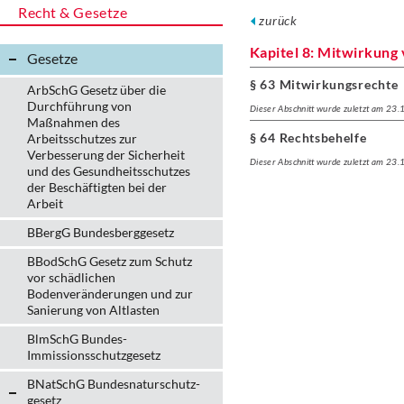
Recht & Gesetze
zurück
Kapitel 8: Mitwirkung
Gesetze
§ 63 Mitwirkungsrechte
ArbSchG Gesetz über die
Durchführung von
Dieser Abschnitt wurde zuletzt am 23
Maßnahmen des
§ 64 Rechtsbehelfe
Arbeitsschutzes zur
Verbesserung der Sicherheit
Dieser Abschnitt wurde zuletzt am 23
und des Gesundheitsschutzes
der Beschäftigten bei der
Arbeit
BBergG Bundesberggesetz
BBodSchG Gesetz zum Schutz
vor schädlichen
Bodenveränderungen und zur
Sanierung von Altlasten
BlmSchG Bundes-
Immissionsschutz­gesetz
BNatSchG Bundesnaturschutz-
gesetz