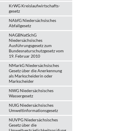
KrWG Kreislaufwirtschafts­
gesetz
NAbfG Niedersächsisches
Abfallgesetz
NAGBNatSchG
Niedersächsisches
Ausführungsgesetz zum
Bundesnaturschutzgesetz vom
19. Februar 2010
NMarkG Niedersächsisches
Gesetz über die Anerkennung
als Markscheiderin oder
Markscheider
NWG Niedersächsisches
Wassergesetz
NUIG Niedersächsisches
Umweltinformationsgesetz
NUVPG Niedersächsisches
Gesetz über die
Umweltverträglichkeitsprüfung