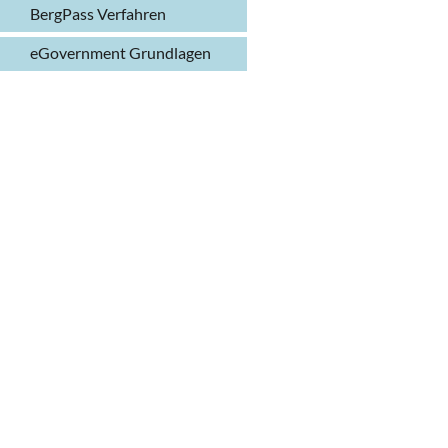
BergPass Verfahren
eGovernment Grundlagen