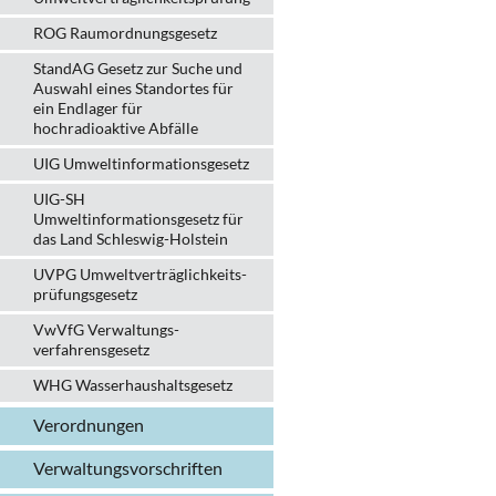
ROG Raumordnungsgesetz
StandAG Gesetz zur Suche und
Auswahl eines Standortes für
ein Endlager für
hochradioaktive Abfälle
UIG Umweltinformationsgesetz
UIG-SH
Umweltinformationsgesetz für
das Land Schleswig-Holstein
UVPG Umweltverträglich­keits­
prüfungs­gesetz
VwVfG Verwaltungs­
verfahrens­gesetz
WHG Wasserhaushalts­gesetz
Verordnungen
Verwaltungs­vorschriften