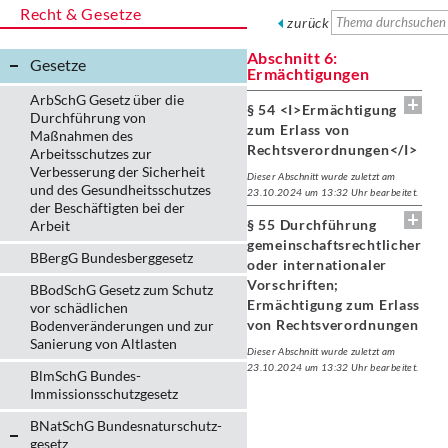
Recht & Gesetze
zurück
Abschnitt 6:
Gesetze
Ermächtigungen
ArbSchG Gesetz über die
§ 54 <I>Ermächtigung
Durchführung von
zum Erlass von
Maßnahmen des
Rechtsverordnungen</I>
Arbeitsschutzes zur
Verbesserung der Sicherheit
Dieser Abschnitt wurde zuletzt am
und des Gesundheitsschutzes
23.10.2024 um 13:32 Uhr bearbeitet.
der Beschäftigten bei der
§ 55 Durchführung
Arbeit
gemeinschaftsrechtlicher
BBergG Bundesberggesetz
oder internationaler
Vorschriften;
BBodSchG Gesetz zum Schutz
Ermächtigung zum Erlass
vor schädlichen
von Rechtsverordnungen
Bodenveränderungen und zur
Sanierung von Altlasten
Dieser Abschnitt wurde zuletzt am
23.10.2024 um 13:32 Uhr bearbeitet.
BlmSchG Bundes-
Immissionsschutz­gesetz
BNatSchG Bundesnaturschutz-
gesetz