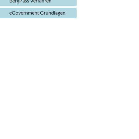
BergPass Verfahren
eGovernment Grundlagen