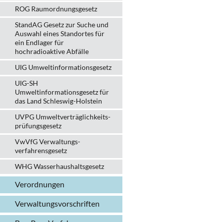
ROG Raumordnungsgesetz
StandAG Gesetz zur Suche und
Auswahl eines Standortes für
ein Endlager für
hochradioaktive Abfälle
UIG Umweltinformationsgesetz
UIG-SH
Umweltinformationsgesetz für
das Land Schleswig-Holstein
UVPG Umweltverträglich­keits­
prüfungs­gesetz
VwVfG Verwaltungs­
verfahrens­gesetz
WHG Wasserhaushalts­gesetz
Verordnungen
Verwaltungs­vorschriften