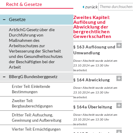
Recht & Gesetze
zurück
Zweites Kapitel:
Gesetze
Auflösung und
Abwicklung der
ArbSchG Gesetz über die
bergrechtlichen
Durchführung von
Gewerkschaften
Maßnahmen des
Arbeitsschutzes zur
§ 163 Auflösung und
Verbesserung der Sicherheit
Umwandlung
und des Gesundheitsschutzes
Dieser Abschnitt wurde zuletzt am
der Beschäftigten bei der
23.10.2024 um 13:30 Uhr
Arbeit
bearbeitet.
BBergG Bundesberggesetz
§ 164 Abwicklung
Erster Teil: Einleitende
Dieser Abschnitt wurde zuletzt am
Bestimmungen
23.10.2024 um 13:30 Uhr
bearbeitet.
Zweiter Teil:
Bergbauberechtigungen
§ 164a Überleitung
Dritter Teil: Aufsuchung,
Dieser Abschnitt wurde zuletzt am
23.10.2024 um 13:30 Uhr
Gewinnung und Aufbereitung
bearbeitet.
Vierter Teil: Ermächtigungen