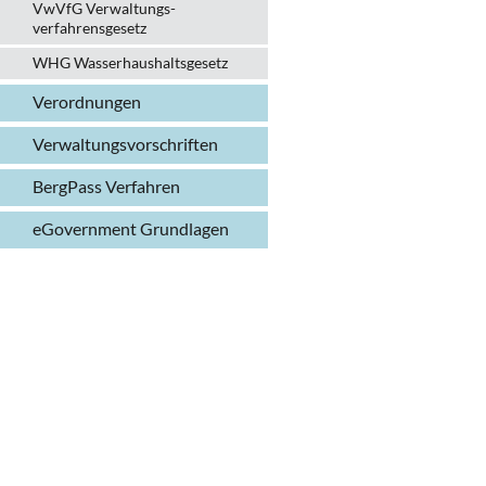
VwVfG Verwaltungs­
verfahrens­gesetz
WHG Wasserhaushalts­gesetz
Verordnungen
Verwaltungs­vorschriften
BergPass Verfahren
eGovernment Grundlagen