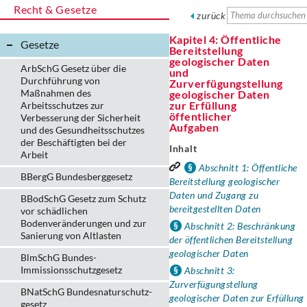
Recht & Gesetze
zurück
Kapitel 4: Öffentliche
Gesetze
Bereitstellung
geologischer Daten
ArbSchG Gesetz über die
und
Durchführung von
Zurverfügungstellung
Maßnahmen des
geologischer Daten
zur Erfüllung
Arbeitsschutzes zur
öffentlicher
Verbesserung der Sicherheit
Aufgaben
und des Gesundheitsschutzes
der Beschäftigten bei der
Inhalt
Arbeit
Abschnitt 1: Öffentliche
BBergG Bundesberggesetz
Bereitstellung geologischer
Daten und Zugang zu
BBodSchG Gesetz zum Schutz
bereitgestellten Daten
vor schädlichen
Bodenveränderungen und zur
Abschnitt 2: Beschränkung
Sanierung von Altlasten
der öffentlichen Bereitstellung
geologischer Daten
BlmSchG Bundes-
Immissionsschutz­gesetz
Abschnitt 3:
Zurverfügungstellung
BNatSchG Bundesnaturschutz-
geologischer Daten zur Erfüllung
gesetz