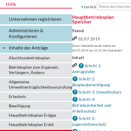
Hilfe
zurück
Hauptbetriebsplan
Unternehmen registrieren
Speicher
Administrieren &
Stand
Konfigurieren
02.07.2019
Dieser Abschnitt wurde zuletzt am
Inhalte der Anträge
02.07.2019 um 15:22 Uhr bearbeitet.
Inhalt
Abschlussbetriebsplan
Schritt 1:
Betriebsplan zum Ergänzen,
Antragsteller
Verlängern, Ändern
Schritt 2:
Allgemeine
Bergbauberechtigung
Umweltverträglichkeitsvorprüfung
Schritt 3: Umweltschutz
Erlaubnis
Schritt 4:
Betriebssicherheit und
Bewilligung
Arbeitsschutz
Hauptbetriebsplan Erdgas
Schritt 5:
Lagerstättenschutz
Hauptbetriebsplan Erdöl