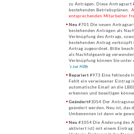
zu Anträgen. Diese Antragsart 
bestehenden Betriebsplänen.
A
entsprechenden Mitarbeiter fr
Neu
#701 Die neuen Antragsart
bestehenden Anträgen als Nachf
Verknüpfung des Antrags, sowoh
bestehenden Antrag verknüpft 
Antrag zugeordnet. Bitte beach
als Nachfolgeantrag verwenden
Verknüpfung können Sie unter 
´s zur Hilfe
Repariert
#973 Eine fehlende I
Fehlt ein verwiesener Eintrag 
automatische Email an die LBEG
erkennen und beseitigen könne
Geändert
#1054 Der Antragsnam
geändert werden. Neu ist, das 
Umbenennen ist dann wie gewoh
Neu
#1054 Die Änderung des An
aktiviert ist) mit einem Eintra