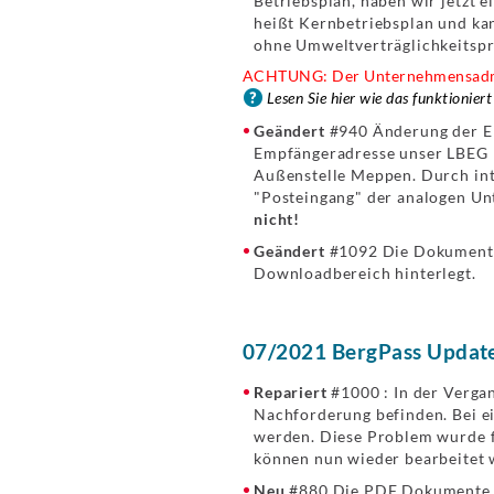
Betriebsplan, haben wir jetzt e
heißt Kernbetriebsplan und ka
ohne Umweltverträglichkeitsprü
ACHTUNG: Der Unternehmensadmin 
Lesen Sie hier wie das funktioniert
Geändert
#940 Änderung der Em
Empfängeradresse unser LBEG H
Außenstelle Meppen. Durch int
"Posteingang" der analogen Un
nicht!
Geändert
#1092 Die Dokumente 
Downloadbereich hinterlegt.
07/2021 BergPass Update
Repariert
#1000 : In der Verga
Nachforderung befinden. Bei e
werden. Diese Problem wurde f
können nun wieder bearbeitet 
Neu
#880 Die PDF Dokumente de