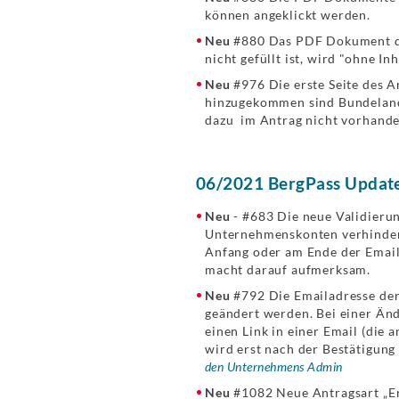
können angeklickt werden.
Neu
#880 Das PDF Dokument der 
nicht gefüllt ist, wird "ohne Inh
Neu
#976 Die erste Seite des A
hinzugekommen sind Bundeland
dazu im Antrag nicht vorhanden
06/2021 BergPass Update
Neu
- #683 Die neue Validierun
Unternehmenskonten verhindert
Anfang oder am Ende der Emai
macht darauf aufmerksam.
Neu
#792 Die Emailadresse de
geändert werden. Bei einer Än
einen Link in einer Email (die
wird erst nach der Bestätigung
den Unternehmens Admin
Neu
#1082 Neue Antragsart „Er