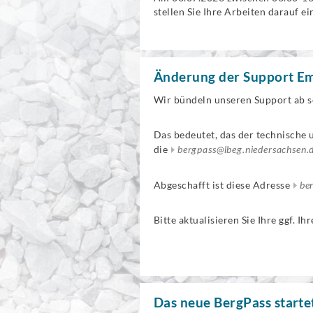
stellen Sie Ihre Arbeiten darauf ei
Änderung der Support Em
Wir bündeln unseren Support ab s
Das bedeutet, das der technische 
die
bergpass@lbeg.niedersachsen.
Abgeschafft ist diese Adresse
be
Bitte aktualisieren Sie Ihre ggf. I
Das neue BergPass starte