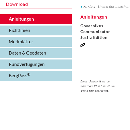
Download
zurück
Anleitungen
Anleitungen
Governikus
Richtlinien
Communicator
Justiz Edition
Merkblätter
Daten & Geodaten
Rundverfügungen
BergPass
Dieser Abschnitt wurde
zuletzt am 21.07.2022 um
14:45 Uhr bearbeitet.