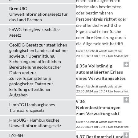
einen nach allgemeinen
Merkmalen bestimmten
BremUIG
oder bestimmbaren
Umweltinformationsgesetz für
Personenkreis richtet oder
das Land Bremen
die öffentlich-rechtliche
EnWG Energiewirtschafts-
Eigenschaft einer Sache
gesetz
oder ihre Benutzung durch
die Allgemeinheit betrifft.
GeolDG Gesetz zur staatlichen
geologischen Landesaufnahme
Dieser Abschnitt wurde zuletzt am
sowie zur Übermittlung,
23.10.2024 um 13:59 Uhr bearbeitet.
Sicherung und öffentlichen
§ 35a Vollständig
Bereitstellung geologischer
automatisierter Erlass
Daten und zur
Zurverfügungstellung
eines Verwaltungsaktes
geologischer Daten zur
Dieser Abschnitt wurde zuletzt am
Erfüllung öffentlicher
23.10.2024 um 13:59 Uhr bearbeitet.
Aufgaben
§ 36
HmbTG Hamburgisches
Nebenbestimmungen
Transparenzgesetz
zum Verwaltungsakt
HmbUIG - Hamburgisches
Dieser Abschnitt wurde zuletzt am
Umweltinformationsgesetz
23.10.2024 um 13:59 Uhr bearbeitet.
IZG-SH
§ 37 Bestimmtheit und