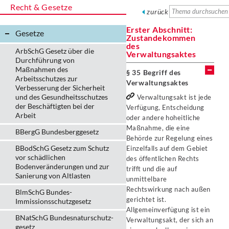
Recht & Gesetze
zurück
Erster Abschnitt:
Gesetze
Zustandekommen
des
ArbSchG Gesetz über die
Verwaltungsaktes
Durchführung von
Maßnahmen des
§ 35 Begriff des
Arbeitsschutzes zur
Verwaltungsaktes
Verbesserung der Sicherheit
und des Gesundheitsschutzes
Verwaltungsakt ist jede
der Beschäftigten bei der
Verfügung, Entscheidung
Arbeit
oder andere hoheitliche
Maßnahme, die eine
BBergG Bundesberggesetz
Behörde zur Regelung eines
BBodSchG Gesetz zum Schutz
Einzelfalls auf dem Gebiet
vor schädlichen
des öffentlichen Rechts
Bodenveränderungen und zur
trifft und die auf
Sanierung von Altlasten
unmittelbare
Rechtswirkung nach außen
BlmSchG Bundes-
gerichtet ist.
Immissionsschutz­gesetz
Allgemeinverfügung ist ein
BNatSchG Bundesnaturschutz-
Verwaltungsakt, der sich an
gesetz