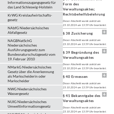
Informationszugangsgesetz für
Form des
das Land Schleswig-Holstein
Verwaltungsaktes;
Rechtsbehelfsbelehrung
KrWG Kreislaufwirtschafts­
gesetz
Dieser Abschnitt wurde zuletzt am
23.10.2024 um 13:59 Uhr bearbeitet.
NAbfG Niedersächsisches
Abfallgesetz
§ 38 Zusicherung
NAGBNatSchG
Dieser Abschnitt wurde zuletzt am
23.10.2024 um 13:59 Uhr bearbeitet.
Niedersächsisches
Ausführungsgesetz zum
§ 39 Begründung des
Bundesnaturschutzgesetz vom
Verwaltungsaktes
19. Februar 2010
Dieser Abschnitt wurde zuletzt am
NMarkG Niedersächsisches
23.10.2024 um 13:59 Uhr bearbeitet.
Gesetz über die Anerkennung
als Markscheiderin oder
§ 40 Ermessen
Markscheider
Dieser Abschnitt wurde zuletzt am
23.10.2024 um 13:59 Uhr bearbeitet.
NWG Niedersächsisches
Wassergesetz
§ 41 Bekanntgabe des
Verwaltungsaktes
NUIG Niedersächsisches
Umweltinformationsgesetz
Dieser Abschnitt wurde zuletzt am
23.10.2024 um 13:59 Uhr bearbeitet.