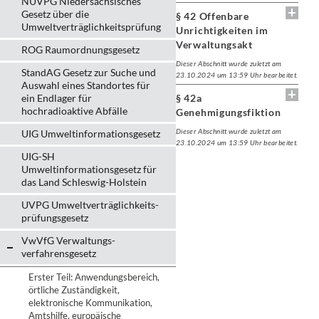
NUVPG Niedersächsisches
Gesetz über die
§ 42 Offenbare
Umweltverträglichkeitsprüfung
Unrichtigkeiten im
Verwaltungsakt
ROG Raumordnungsgesetz
Dieser Abschnitt wurde zuletzt am
StandAG Gesetz zur Suche und
23.10.2024 um 13:59 Uhr bearbeitet.
Auswahl eines Standortes für
ein Endlager für
§ 42a
hochradioaktive Abfälle
Genehmigungsfiktion
Dieser Abschnitt wurde zuletzt am
UIG Umweltinformationsgesetz
23.10.2024 um 13:59 Uhr bearbeitet.
UIG-SH
Umweltinformationsgesetz für
das Land Schleswig-Holstein
UVPG Umweltverträglich­keits­
prüfungs­gesetz
VwVfG Verwaltungs­
verfahrens­gesetz
Erster Teil: Anwendungsbereich,
örtliche Zuständigkeit,
elektronische Kommunikation,
Amtshilfe, europäische