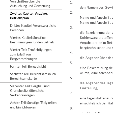
Vorschriften über die
1.
Aufsuchung und Gewinnung
den Namen des Gewinn
2.
Zweites Kapitel: Anzeige,
Name und Anschrift d
Betriebsplan
Name und Anschrift d
Drittes Kapitel: Verantwortliche
3.
Personen
die Bezeichnung der
Viertes Kapitel: Sonstige
Kohlenwasserstoffen 
Bestimmungen für den Betrieb
Angabe der beim Bet
bergtechnischer und s
Vierter Teil: Ermächtigungen
4.
zum Erlaß von
die Angaben über de
Bergverordnungen
5.
Fünfter Teil: Bergaufsicht
eine Beschreibung der
wurde, eine zeichneri
Sechster Teil: Berechtsamsbuch,
6.
Berechtsamskarte
die Angaben des Tage
Siebenter Teil: Bergbau und
Einstellung,
Grundbesitz, öffentliche
7.
Verkehrsanlagen
eine lagerstättenkun
Achter Teil: Sonstige Tätigkeiten
einschließlich der H
und Einrichtungen
8.