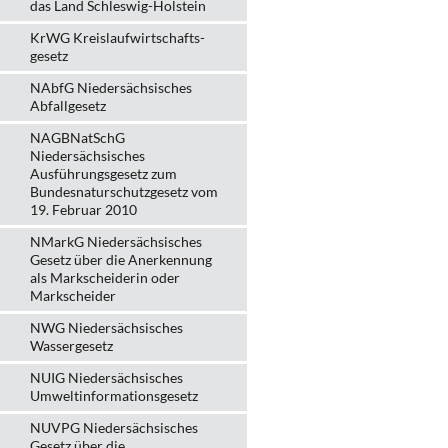
das Land Schleswig-Holstein
KrWG Kreislaufwirtschafts­
gesetz
NAbfG Niedersächsisches
Abfallgesetz
NAGBNatSchG
Niedersächsisches
Ausführungsgesetz zum
Bundesnaturschutzgesetz vom
19. Februar 2010
NMarkG Niedersächsisches
Gesetz über die Anerkennung
als Markscheiderin oder
Markscheider
NWG Niedersächsisches
Wassergesetz
NUIG Niedersächsisches
Umweltinformationsgesetz
NUVPG Niedersächsisches
Gesetz über die