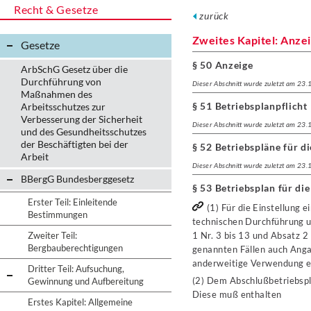
Recht & Gesetze
zurück
Zweites Kapitel: Anzei
Gesetze
§ 50 Anzeige
ArbSchG Gesetz über die
Durchführung von
Dieser Abschnitt wurde zuletzt am 23
Maßnahmen des
§ 51 Betriebsplanpflicht
Arbeitsschutzes zur
Verbesserung der Sicherheit
Dieser Abschnitt wurde zuletzt am 23
und des Gesundheitsschutzes
der Beschäftigten bei der
§ 52 Betriebspläne für d
Arbeit
Dieser Abschnitt wurde zuletzt am 23
BBergG Bundesberggesetz
§ 53 Betriebsplan für die
Erster Teil: Einleitende
(1) Für die Einstellung 
Bestimmungen
technischen Durchführung un
Zweiter Teil:
1 Nr. 3 bis 13 und Absatz 2 
Bergbauberechtigungen
genannten Fällen auch Anga
anderweitige Verwendung e
Dritter Teil: Aufsuchung,
(2) Dem Abschlußbetriebspla
Gewinnung und Aufbereitung
Diese muß enthalten
Erstes Kapitel: Allgemeine