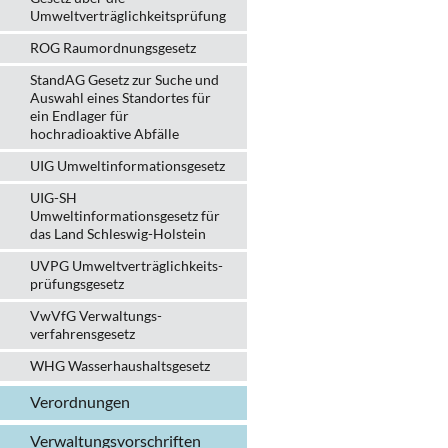
Umweltverträglichkeitsprüfung
ROG Raumordnungsgesetz
StandAG Gesetz zur Suche und
Auswahl eines Standortes für
ein Endlager für
hochradioaktive Abfälle
UIG Umweltinformationsgesetz
UIG-SH
Umweltinformationsgesetz für
das Land Schleswig-Holstein
UVPG Umweltverträglich­keits­
prüfungs­gesetz
VwVfG Verwaltungs­
verfahrens­gesetz
WHG Wasserhaushalts­gesetz
Verordnungen
Verwaltungs­vorschriften