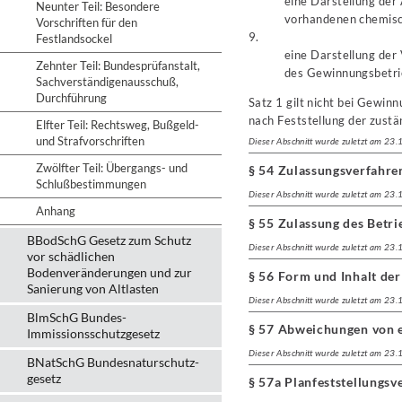
eine Darstellung der
Neunter Teil: Besondere
vorhandenen chemisc
Vorschriften für den
9.
Festlandsockel
eine Darstellung der
Zehnter Teil: Bundesprüfanstalt,
des Gewinnungsbetri
Sachverständigenausschuß,
Durchführung
Satz 1 gilt nicht bei Gewin
nach Feststellung der zust
Elfter Teil: Rechtsweg, Bußgeld-
und Strafvorschriften
Dieser Abschnitt wurde zuletzt am 23
Zwölfter Teil: Übergangs- und
§ 54 Zulassungsverfahre
Schlußbestimmungen
Dieser Abschnitt wurde zuletzt am 23
Anhang
§ 55 Zulassung des Betri
BBodSchG Gesetz zum Schutz
Dieser Abschnitt wurde zuletzt am 23
vor schädlichen
Bodenveränderungen und zur
§ 56 Form und Inhalt der
Sanierung von Altlasten
Dieser Abschnitt wurde zuletzt am 23
BlmSchG Bundes-
§ 57 Abweichungen von e
Immissionsschutz­gesetz
Dieser Abschnitt wurde zuletzt am 23
BNatSchG Bundesnaturschutz-
gesetz
§ 57a Planfeststellungs