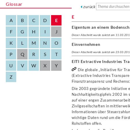
Glossar
zurück
E
A
B
C
D
E
Eigentum an einem Bodensch
F
G
H
I
J
Dieser Abschnitt wurde zuletzt am 11.03.201
K
L
M
N
O
Einvernehmen
Dieser Abschnitt wurde zuletzt am 23.03.201
P
Q
R
S
T
EITI Extractive Industries Tr
U
V
W
X
Y
Die globale „Initiative für 
(Extractive Industries Transparen
Z
Finanztransparenz und Rechensch
Die 2003 gegründete Initiative
Nachhaltigkeitsgipfels 2002 im 
auf einer engen Zusammenarbei
Zivilgesellschaften in mittlerwe
Informationen über Steuerzahlu
wichtige Daten rund um die Förd
Rohstoffen offen.