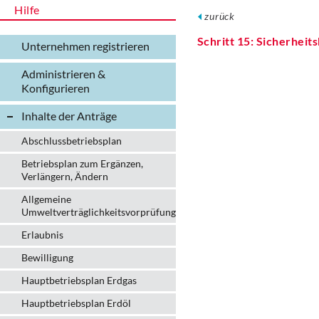
Hilfe
zurück
Schritt 15: Sicherhei
Unternehmen registrieren
Administrieren &
Konfigurieren
Inhalte der Anträge
Abschlussbetriebsplan
Betriebsplan zum Ergänzen,
Verlängern, Ändern
Allgemeine
Umweltverträglichkeitsvorprüfung
Erlaubnis
Bewilligung
Hauptbetriebsplan Erdgas
Hauptbetriebsplan Erdöl