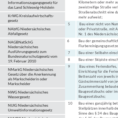
Kilometern oder mehr au
Informationszugangsgesetz für
das Land Schleswig-Holstein
zweistreifige Straße ve
Straßenabschnitt eine 
KrWG Kreislaufwirtschafts­
mehr aufweist;
gesetz
5
Bau einer nicht von Num
NAbfG Niedersächsisches
oder Privatstraße, mit 
Abfallgesetz
Nr. 1 des Niedersächsis
6
Bau der gemeinschaftlic
NAGBNatSchG
Flurbereinigungsgesetze
Niedersächsisches
Ausführungsgesetz zum
7
Bau einer Seilbahn einsc
Bundesnaturschutzgesetz vom
8
Bau einer Skipiste einsc
19. Februar 2010
9
Bau eines Feriendorfes,
NMarkG Niedersächsisches
Einrichtung für die Fer
Gesetz über die Anerkennung
Bettenzahl von jeweils 
als Markscheiderin oder
Gästezimmerzahl von jew
Markscheider
Zusammenhang bebauten 
Baugesetzbuchs oder im
NWG Niedersächsisches
Baugesetzbuchs;
Wassergesetz
10
Bau eines ganzjährig be
NUIG Niedersächsisches
Stellplätzen innerhalb 
Umweltinformationsgesetz
Sinne des § 34 des Baug