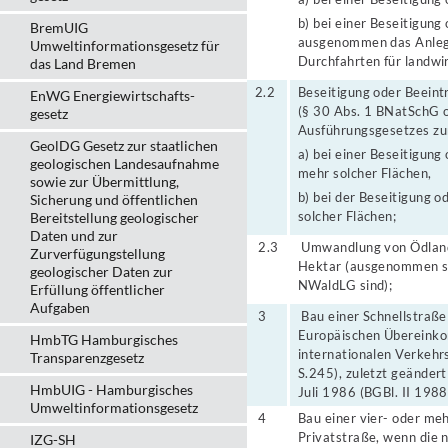
b) bei einer Beseitigung
BremUIG
ausgenommen das Anlege
Umweltinformationsgesetz für
Durchfahrten für landwi
das Land Bremen
2.2
Beseitigung oder Beeint
EnWG Energiewirtschafts-
(§ 30 Abs. 1 BNatSchG o
gesetz
Ausführungsgesetzes z
GeolDG Gesetz zur staatlichen
a) bei einer Beseitigun
geologischen Landesaufnahme
mehr solcher Flächen,
sowie zur Übermittlung,
b) bei der Beseitigung 
Sicherung und öffentlichen
solcher Flächen;
Bereitstellung geologischer
Daten und zur
2.3
Umwandlung von Ödland 
Zurverfügungstellung
Hektar (ausgenommen sin
geologischer Daten zur
NWaldLG sind);
Erfüllung öffentlicher
Aufgaben
3
Bau einer Schnellstraße
Europäischen Übereinko
HmbTG Hamburgisches
internationalen Verkeh
Transparenzgesetz
S.245), zuletzt geände
HmbUIG - Hamburgisches
Juli 1986 (BGBl. II 1988
Umweltinformationsgesetz
4
Bau einer vier- oder meh
Privatstraße, wenn die 
IZG-SH