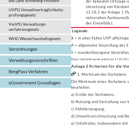
das Land Schleswig-Holstein
der bebauten Ortslage u
Umsetzung von Kiesbänk
UVPG Umweltverträglich­keits­
13.18.2 der Anlage 1 U
prüfungs­gesetz
naturnahen Ausbaumaßn
des Einzelfalls);
VwVfG Verwaltungs­
verfahrens­gesetz
Legende:
X = in allen Fällen UVP-pflichti
WHG Wasserhaushalts­gesetz
A = allgemeine Vorprüfung des Ei
Verordnungen
S = standortbezogene Vorprüfung
Verwaltungs­vorschriften
Dieser Abschnitt wurde zuletzt am 17.09.201
Anlage 2 Kriterien für die Vo
BergPass Verfahren
1. Merkmale des Vorhabens
Die Merkmale eines Vorhabens si
eGovernment Grundlagen
beurteilen:
a) Größe des Vorhabens,
b) Nutzung und Gestaltung von 
c) Abfallerzeugung,
d) Umweltverschmutzung und Be
e) Unfallrisiko, insbesondere mi