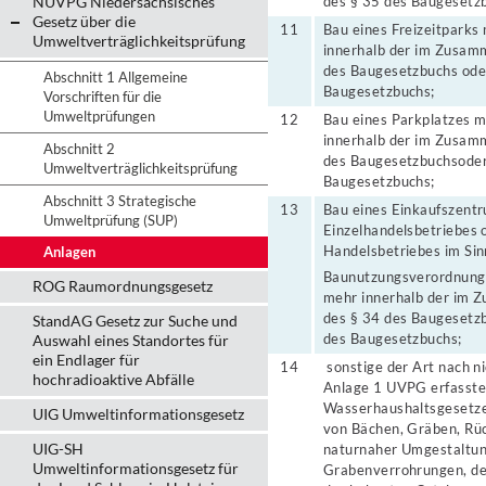
NUVPG Niedersächsisches
des § 35 des Baugesetz
Gesetz über die
11
Bau eines Freizeitparks
Umweltverträglichkeitsprüfung
innerhalb der im Zusam
des Baugesetzbuchs ode
Abschnitt 1 Allgemeine
Baugesetzbuchs;
Vorschriften für die
Umweltprüfungen
12
Bau eines Parkplatzes m
innerhalb der im Zusam
Abschnitt 2
des Baugesetzbuchsoder
Umweltverträglichkeitsprüfung
Baugesetzbuchs;
Abschnitt 3 Strategische
13
Bau eines Einkaufszentr
Umweltprüfung (SUP)
Einzelhandelsbetriebes 
Handelsbetriebes im Sin
Anlagen
Baunutzungsverordnung 
ROG Raumordnungsgesetz
mehr innerhalb der im 
des § 34 des Baugesetzb
StandAG Gesetz zur Suche und
des Baugesetzbuchs;
Auswahl eines Standortes für
ein Endlager für
14
sonstige der Art nach n
hochradioaktive Abfälle
Anlage 1 UVPG erfasst
Wasserhaushaltsgesetz
UIG Umweltinformationsgesetz
von Bächen, Gräben, Rüc
UIG-SH
naturnaher Umgestaltun
Umweltinformationsgesetz für
Grabenverrohrungen, de