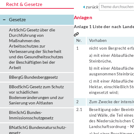
Recht & Gesetze
zurück
Anlagen
Gesetze
Anlage 1 Liste der nach Lan
ArbSchG Gesetz über die
Durchführung von
Maßnahmen des
Nr.
Vorhaben
Arbeitsschutzes zur
1
nicht vom Bergrecht er
Verbesserung der Sicherheit
a) mit einer Abbaufläc
und des Gesundheitsschutzes
Steinbrüche,
der Beschäftigten bei der
Arbeit
b) mit einer Abbaufläche
ausgenommen Steinbrüc
BBergG Bundesberggesetz
c) mit einer Abbaufläch
BBodSchG Gesetz zum Schutz
Hektar, einschließlich S
vor schädlichen
eingesetzt wird;
Bodenveränderungen und zur
2
Zum Zwecke der intensi
Sanierung von Altlasten
2.1
Beseitigung oder Beein
BlmSchG Bundes-
sind Wälle, die Teil ein
Immissionsschutz­gesetz
des Niedersächsischen 
Landschaftsordnung - N
BNatSchG Bundesnaturschutz-
gesetz
a) bei einer Beseitigun