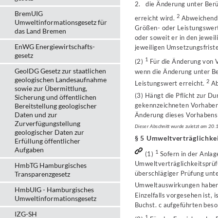
2. die Änderung unter Ber
BremUIG
2
erreicht wird.
Abweichend v
Umweltinformationsgesetz für
Größen- oder Leistungswert
das Land Bremen
oder soweit er in den jewe
EnWG Energiewirtschafts-
jeweiligen Umsetzungsfriste
gesetz
1
(2)
Für die Änderung von V
GeolDG Gesetz zur staatlichen
wenn die Änderung unter B
geologischen Landesaufnahme
2
Leistungswert erreicht.
Ab
sowie zur Übermittlung,
(3) Hängt die Pflicht zur D
Sicherung und öffentlichen
gekennzeichneten Vorhaben 
Bereitstellung geologischer
Daten und zur
Änderung dieses Vorhabens 
Zurverfügungstellung
Dieser Abschnitt wurde zuletzt am 20
geologischer Daten zur
§ 5 Umweltverträglichkei
Erfüllung öffentlicher
Aufgaben
1
(1)
Sofern in der Anlage
Umweltverträglichkeitsprüf
HmbTG Hamburgisches
überschlägiger Prüfung unte
Transparenzgesetz
Umweltauswirkungen habe
HmbUIG - Hamburgisches
Einzelfalls vorgesehen ist,
Umweltinformationsgesetz
Buchst. c aufgeführten bes
IZG-SH
1