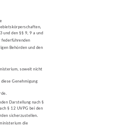
e
ebietskörperschaften,
3 und den §§ 9, 9 a und
r federführenden
digen Behörden und den
isterium, soweit nicht
r diese Genehmigung
rde.
nden Darstellung nach §
ach § 12 UVPG bei den
en sicherzustellen.
ministerium die