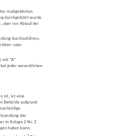
s des maßgeblichen
ung durchgeführt wurde
, aber vor Ablauf der
rüfung durchzuführen,
rößen- oder
1 mit "X"
bei jeder wesentlichen
 ist, ist eine
en Behörde aufgrund
nachteilige
Vorprüfung des
er in Anlage 2 Nr. 2
ngen haben kann.
2