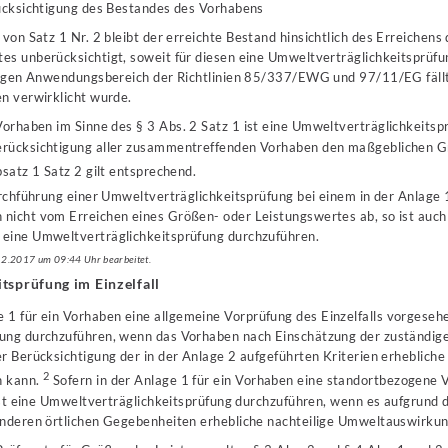
ücksichtigung des Bestandes des Vorhabens
on Satz 1 Nr. 2 bleibt der erreichte Bestand hinsichtlich des Erreichen
es unberücksichtigt, soweit für diesen eine Umweltverträglichkeitsprüf
iligen Anwendungsbereich der Richtlinien 85/337/EWG und 97/11/EG fällt
n verwirklicht wurde.
orhaben im Sinne des § 3 Abs. 2 Satz 1 ist eine Umweltverträglichkeitsp
erücksichtigung aller zusammentreffenden Vorhaben den maßgeblichen G
satz 1 Satz 2 gilt entsprechend.
urchführung einer Umweltverträglichkeitsprüfung bei einem in der Anlage 
nicht vom Erreichen eines Größen- oder Leistungswertes ab, so ist auch 
eine Umweltverträglichkeitsprüfung durchzuführen.
.12.2017 um 09:44 Uhr bearbeitet.
tsprüfung im Einzelfall
 1 für ein Vorhaben eine allgemeine Vorprüfung des Einzelfalls vorgesehen
ung durchzuführen, wenn das Vorhaben nach Einschätzung der zuständig
r Berücksichtigung der in der Anlage 2 aufgeführten Kriterien erhebliche 
2
n kann.
Sofern in der Anlage 1 für ein Vorhaben eine standortbezogene 
 ist eine Umweltverträglichkeitsprüfung durchzuführen, wenn es aufgrund d
onderen örtlichen Gegebenheiten erhebliche nachteilige Umweltauswirku