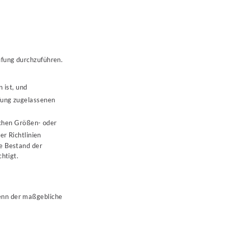
üfung durchzuführen.
 ist, und
fung zugelassenen
chen Größen- oder
er Richtlinien
e Bestand der
htigt.
enn der maßgebliche