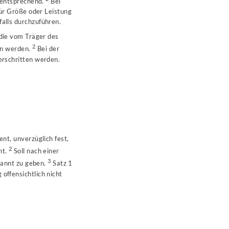
2 entsprechend.
Bei
für Größe oder Leistung
alls durchzuführen.
 die vom Träger des
2
en werden.
Bei der
erschritten werden.
nt, unverzüglich fest,
2
ht.
Soll nach einer
3
ekannt zu geben.
Satz 1
offensichtlich nicht