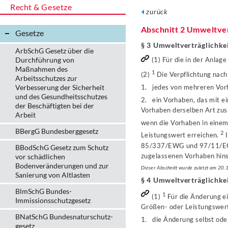
Recht & Gesetze
zurück
Abschnitt 2 Umweltver
Gesetze
§ 3 Umweltverträglichke
ArbSchG Gesetz über die
Durchführung von
(1) Für die in der Anla
Maßnahmen des
1
(2)
Die Verpflichtung nach
Arbeitsschutzes zur
Verbesserung der Sicherheit
1. jedes von mehreren Vorh
und des Gesundheitsschutzes
2. ein Vorhaben, das mit e
der Beschäftigten bei der
Vorhaben derselben Art zus
Arbeit
wenn die Vorhaben in eine
BBergG Bundesberggesetz
2
Leistungswert erreichen.
I
85/337/EWG und 97/11/EG fa
BBodSchG Gesetz zum Schutz
zugelassenen Vorhaben hinsi
vor schädlichen
Bodenveränderungen und zur
Dieser Abschnitt wurde zuletzt am 20
Sanierung von Altlasten
§ 4 Umweltverträglichke
BlmSchG Bundes-
1
(1)
Für die Änderung e
Immissionsschutz­gesetz
Größen- oder Leistungswer
BNatSchG Bundesnaturschutz-
1. die Änderung selbst ode
gesetz