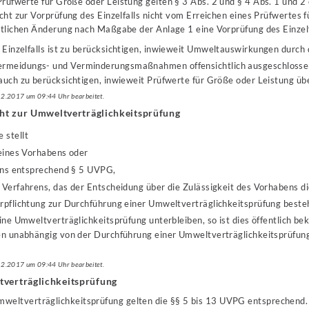
Prüfwerte für Größe oder Leistung gelten § 3 Abs. 2 und § 4 Abs. 1 und 
icht zur Vorprüfung des Einzelfalls nicht vom Erreichen eines Prüfwertes 
ntlichen Änderung nach Maßgabe der Anlage 1 eine Vorprüfung des Einzelf
 Einzelfalls ist zu berücksichtigen, inwieweit Umweltauswirkungen durch
rmeidungs- und Verminderungsmaßnahmen offensichtlich ausgeschloss
auch zu berücksichtigen, inwieweit Prüfwerte für Größe oder Leistung üb
.12.2017 um 09:44 Uhr bearbeitet.
icht zur Umweltverträglichkeitsprüfung
 stellt
eines Vorhabens oder
ens entsprechend § 5 UVPG,
 Verfahrens, das der Entscheidung über die Zulässigkeit des Vorhabens die
erpflichtung zur Durchführung einer Umweltverträglichkeitsprüfung beste
eine Umweltverträglichkeitsprüfung unterbleiben, so ist dies öffentlich b
en unabhängig von der Durchführung einer Umweltverträglichkeitsprüfung 
.12.2017 um 09:44 Uhr bearbeitet.
tverträglichkeitsprüfung
mweltverträglichkeitsprüfung gelten die §§ 5 bis 13 UVPG entsprechend.