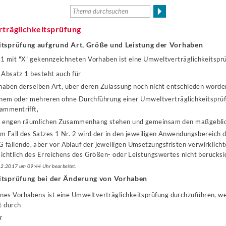
träglichkeitsprüfung
itsprüfung aufgrund Art, Größe und Leistung der Vorhaben
ge 1 mit "X" gekennzeichneten Vorhaben ist eine Umweltverträglichkeitspr
 Absatz 1 besteht auch für
aben derselben Art, über deren Zulassung noch nicht entschieden worden
inem oder mehreren ohne Durchführung einer Umweltverträglichkeitsprü
ammentrifft,
m engen räumlichen Zusammenhang stehen und gemeinsam den maßgebli
m Fall des Satzes 1 Nr. 2 wird der in den jeweiligen Anwendungsbereich d
llende, aber vor Ablauf der jeweiligen Umsetzungsfristen verwirklicht
chtlich des Erreichens des Größen- oder Leistungswertes nicht berücksic
.12.2017 um 09:44 Uhr bearbeitet.
itsprüfung bei der Änderung von Vorhaben
ines Vorhabens ist eine Umweltverträglichkeitsprüfung durchzuführen, w
t durch
r