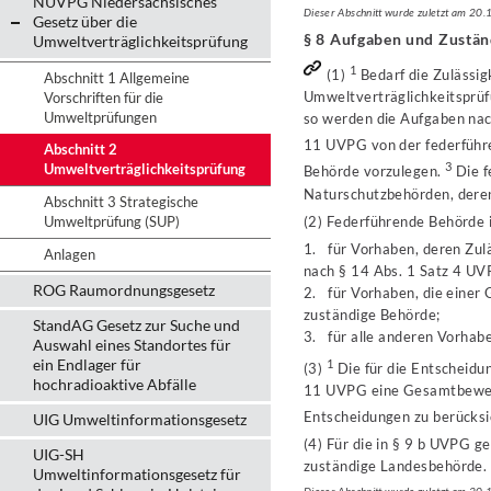
NUVPG Niedersächsisches
Dieser Abschnitt wurde zuletzt am 20
Gesetz über die
§ 8 Aufgaben und Zustän
Umweltverträglichkeitsprüfung
1
(1)
Bedarf die Zulässig
Abschnitt 1 Allgemeine
Umweltverträglichkeitsprü
Vorschriften für die
Umweltprüfungen
so werden die Aufgaben nach
11 UVPG von der federfüh
Abschnitt 2
3
Umweltverträglichkeitsprüfung
Behörde vorzulegen.
Die f
Naturschutzbehörden, dere
Abschnitt 3 Strategische
(2) Federführende Behörde 
Umweltprüfung (SUP)
1. für Vorhaben, deren Zul
Anlagen
nach § 14 Abs. 1 Satz 4 UV
ROG Raumordnungsgesetz
2. für Vorhaben, die eine
zuständige Behörde;
StandAG Gesetz zur Suche und
3. für alle anderen Vorhabe
Auswahl eines Standortes für
ein Endlager für
1
(3)
Die für die Entscheid
hochradioaktive Abfälle
11 UVPG eine Gesamtbewer
Entscheidungen zu berücksi
UIG Umweltinformationsgesetz
(4) Für die in § 9 b UVPG 
UIG-SH
zuständige Landesbehörde.
Umweltinformationsgesetz für