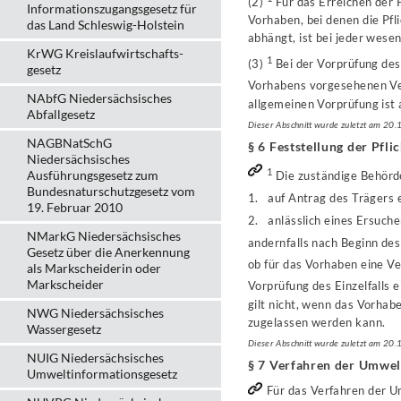
(2)
Für das Erreichen der 
Informationszugangsgesetz für
Vorhaben, bei denen die Pfl
das Land Schleswig-Holstein
abhängt, ist bei jeder wese
KrWG Kreislaufwirtschafts­
1
(3)
Bei der Vorprüfung des
gesetz
Vorhabens vorgesehenen Ve
NAbfG Niedersächsisches
allgemeinen Vorprüfung ist 
Abfallgesetz
Dieser Abschnitt wurde zuletzt am 20
NAGBNatSchG
§ 6 Feststellung der Pfl
Niedersächsisches
1
Ausführungsgesetz zum
Die zuständige Behörde
Bundesnaturschutzgesetz vom
1. auf Antrag des Trägers 
19. Februar 2010
2. anlässlich eines Ersuch
NMarkG Niedersächsisches
andernfalls nach Beginn des
Gesetz über die Anerkennung
ob für das Vorhaben eine V
als Markscheiderin oder
Markscheider
Vorprüfung des Einzelfalls 
gilt nicht, wenn das Vorhab
NWG Niedersächsisches
zugelassen werden kann.
Wassergesetz
Dieser Abschnitt wurde zuletzt am 20
NUIG Niedersächsisches
§ 7 Verfahren der Umwel
Umweltinformationsgesetz
Für das Verfahren der U