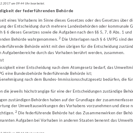
.12.2017 um 09:44 Uhr bearbeitet.
digkeit der federführenden Behörde
keit eines Vorhabens im Sinne dieses Gesetzes oder des Gesetzes über di
fung der Entscheidung durch mehrere Landesbehörden oder kommunale G
 § 6 dieses Gesetzes sowie die Aufgaben nach den §§ 5, 7, 8 Abs. 1 und 
2
renden Behörde wahrgenommen.
Die Unterlagen nach § 6 UVPG sind de
ederführende Behörde wirkt mit den übrigen für die Entscheidung zustän
n Aufgabenbereiche durch das Vorhaben berührt werden, zusammen.
ist
ässigkeit einer Entscheidung nach dem Atomgesetz bedarf, das Umweltmin
PG eine Bundesbehörde federführende Behörde ist;
r Genehmigung nach dem Bundes-Immissionsschutzgesetz bedürfen, die fü
n die jeweils höchstrangige für eine der Entscheidungen zuständige Behö
ungen zuständigen Behörden haben auf der Grundlage der zusammenfasse
tung der Umweltauswirkungen des Vorhabens vorzunehmen und diese n
2
chtigen.
Die federführende Behörde hat das Zusammenwirken der Behörd
genannten Aufgaben bei Vorhaben in anderen Staaten benennt das Umwelt