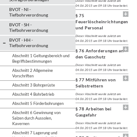
Dieser Abschnitt wurde zuletzt am
04.06.2015 um 09:18 Uhr bearbeitet.
BVOT - NI -
Tiefbohrverordnung
§ 75
Feuerlöscheinrichtungen
BVOT - SH -
und Personal
Tiefbohrverordnung
Dieser Abschnitt wurde zuletzt am
BVOT - HH -
04.06.2015 um 09:18 Uhr bearbeitet.
Tiefbohrverordnung
§ 76 Anforderungen an
Abschnitt 1 Geltungsbereich und
den Gasschutz
Begriffsbestimmungen
Dieser Abschnitt wurde zuletzt am
Abschnitt 2 Allgemeine
04.06.2015 um 09:18 Uhr bearbeitet.
Vorschriften
§ 77 Mitführen von
Abschnitt 3 Bohrgerüste
Selbstrettern
Abschnitt 4 Bohrbetrieb
Dieser Abschnitt wurde zuletzt am
04.06.2015 um 09:18 Uhr bearbeitet.
Abschnitt 5 Förderbohrungen
§ 78 Arbeiten bei
Abschnitt 6 Gewinnung von
Gasgefahr
Salzen durch Aussolen,
Kavernen
Dieser Abschnitt wurde zuletzt am
04.06.2015 um 09:18 Uhr bearbeitet.
Abschnitt 7 Lagerung und