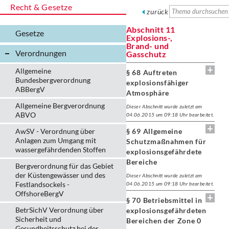
Recht & Gesetze
zurück
Abschnitt 11
Gesetze
Explosions-,
Brand- und
Verordnungen
Gasschutz
Allgemeine
§ 68 Auftreten
Bundesbergverordnung
explosionsfähiger
ABBergV
Atmosphäre
Allgemeine Bergverordnung
Dieser Abschnitt wurde zuletzt am
ABVO
04.06.2015 um 09:18 Uhr bearbeitet.
AwSV - Verordnung über
§ 69 Allgemeine
Anlagen zum Umgang mit
Schutzmaßnahmen für
wassergefährdenden Stoffen
explosionsgefährdete
Bereiche
Bergverordnung für das Gebiet
der Küstengewässer und des
Dieser Abschnitt wurde zuletzt am
Festlandsockels -
04.06.2015 um 09:18 Uhr bearbeitet.
OffshoreBergV
§ 70 Betriebsmittel in
BetrSichV Verordnung über
explosionsgefährdeten
Sicherheit und
Bereichen der Zone 0
Gesundheitsschutz bei der