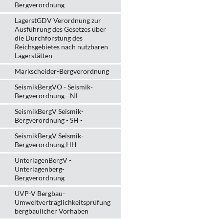
Bergverordnung
LagerstGDV Verordnung zur
Ausführung des Gesetzes über
die Durchforstung des
Reichsgebietes nach nutzbaren
Lagerstätten
Markscheider-Bergverordnung
SeismikBergVO - Seismik-
Bergverordnung - NI
SeismikBergV Seismik-
Bergverordnung - SH -
SeismikBergV Seismik-
Bergverordnung HH
UnterlagenBergV -
Unterlagenberg-
Bergverordnung
UVP-V Bergbau-
Umweltverträglichkeits­prüfung
bergbau­licher Vorhaben