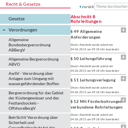
Recht & Gesetze
zurück
Abschnitt 8
Gesetze
Rohrleitungen
Verordnungen
§ 49 Allgemeine
Anforderungen
Allgemeine
Bundesbergverordnung
Dieser Abschnitt wurde zuletzt am
ABBergV
04.06.2015 um 09:18 Uhr bearbeitet.
§ 50 Leitungsführung
Allgemeine Bergverordnung
ABVO
Dieser Abschnitt wurde zuletzt am
04.06.2015 um 09:18 Uhr bearbeitet.
AwSV - Verordnung über
Anlagen zum Umgang mit
§ 51 Leitungsverlegung
wassergefährdenden Stoffen
Dieser Abschnitt wurde zuletzt am
Bergverordnung für das Gebiet
04.06.2015 um 09:18 Uhr bearbeitet.
der Küstengewässer und des
§ 52 Mit Förderbohrungen
Festlandsockels -
verbundene Rohrleitungen
OffshoreBergV
Dieser Abschnitt wurde zuletzt am
BetrSichV Verordnung über
04.06.2015 um 09:18 Uhr bearbeitet.
Sicherheit und
Gesundheitsschutz bei der