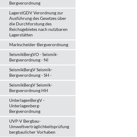
Bergverordnung
LagerstGDV Verordnung zur
Ausführung des Gesetzes über
die Durchforstung des
Reichsgebietes nach nutzbaren
Lagerstätten
Markscheider-Bergverordnung
SeismikBergVO - Seismik-
Bergverordnung - NI
SeismikBergV Seismik-
Bergverordnung - SH -
SeismikBergV Seismik-
Bergverordnung HH
UnterlagenBergV -
Unterlagenberg-
Bergverordnung
UVP-V Bergbau-
Umweltverträglichkeits­prüfung
bergbau­licher Vorhaben