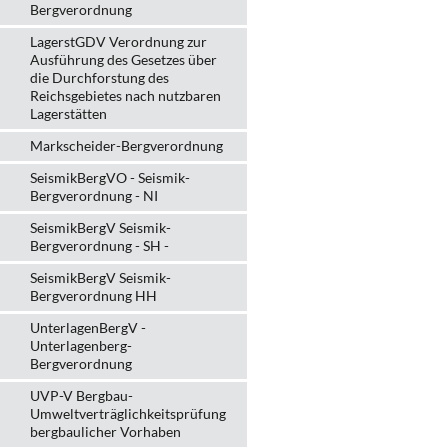
Bergverordnung
LagerstGDV Verordnung zur
Ausführung des Gesetzes über
die Durchforstung des
Reichsgebietes nach nutzbaren
Lagerstätten
Markscheider-Bergverordnung
SeismikBergVO - Seismik-
Bergverordnung - NI
SeismikBergV Seismik-
Bergverordnung - SH -
SeismikBergV Seismik-
Bergverordnung HH
UnterlagenBergV -
Unterlagenberg-
Bergverordnung
UVP-V Bergbau-
Umweltverträglichkeits­prüfung
bergbau­licher Vorhaben