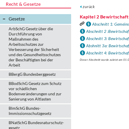
Recht & Gesetze
zurück
Kapitel 2 Bewirtscha
Gesetze
Abschnitt 1: Gemei
ArbSchG Gesetz über die
Abschnitt 2 :Bewirtscha
Durchführung von
Abschnitt 3: Bewirtscha
Maßnahmen des
Arbeitsschutzes zur
Abshnitt 3a: Bewirtscha
Verbesserung der Sicherheit
Abschnitt 4: Bewirtscha
und des Gesundheitsschutzes
der Beschäftigten bei der
Dieser Abschnitt wurde zuletzt am 01
Arbeit
BBergG Bundesberggesetz
BBodSchG Gesetz zum Schutz
vor schädlichen
Bodenveränderungen und zur
Sanierung von Altlasten
BlmSchG Bundes-
Immissionsschutz­gesetz
BNatSchG Bundesnaturschutz-
gesetz