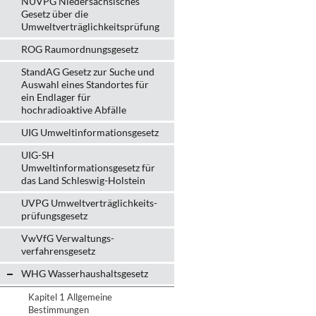
NUVPG Niedersächsisches
Gesetz über die
Umweltverträglichkeitsprüfung
ROG Raumordnungsgesetz
StandAG Gesetz zur Suche und
Auswahl eines Standortes für
ein Endlager für
hochradioaktive Abfälle
UIG Umweltinformationsgesetz
UIG-SH
Umweltinformationsgesetz für
das Land Schleswig-Holstein
UVPG Umweltverträglich­keits­
prüfungs­gesetz
VwVfG Verwaltungs­
verfahrens­gesetz
WHG Wasserhaushalts­gesetz
Kapitel 1 Allgemeine
Bestimmungen