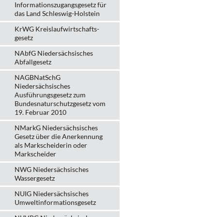
Informationszugangsgesetz für
das Land Schleswig-Holstein
KrWG Kreislaufwirtschafts­
gesetz
NAbfG Niedersächsisches
Abfallgesetz
NAGBNatSchG
Niedersächsisches
Ausführungsgesetz zum
Bundesnaturschutzgesetz vom
19. Februar 2010
NMarkG Niedersächsisches
Gesetz über die Anerkennung
als Markscheiderin oder
Markscheider
NWG Niedersächsisches
Wassergesetz
NUIG Niedersächsisches
Umweltinformationsgesetz