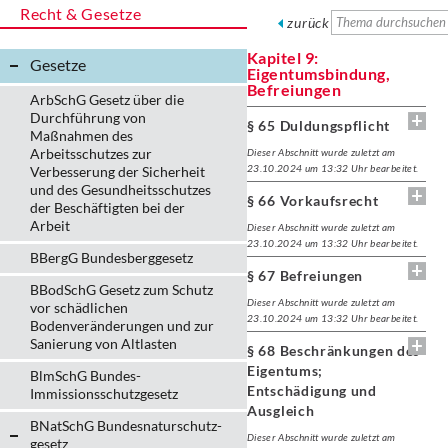
Recht & Gesetze
zurück
Kapitel 9:
Gesetze
Eigentumsbindung,
Befreiungen
ArbSchG Gesetz über die
Durchführung von
§ 65 Duldungspflicht
Maßnahmen des
Arbeitsschutzes zur
Dieser Abschnitt wurde zuletzt am
23.10.2024 um 13:32 Uhr bearbeitet.
Verbesserung der Sicherheit
und des Gesundheitsschutzes
§ 66 Vorkaufsrecht
der Beschäftigten bei der
Arbeit
Dieser Abschnitt wurde zuletzt am
23.10.2024 um 13:32 Uhr bearbeitet.
BBergG Bundesberggesetz
§ 67 Befreiungen
BBodSchG Gesetz zum Schutz
Dieser Abschnitt wurde zuletzt am
vor schädlichen
23.10.2024 um 13:32 Uhr bearbeitet.
Bodenveränderungen und zur
Sanierung von Altlasten
§ 68 Beschränkungen des
Eigentums;
BlmSchG Bundes-
Entschädigung und
Immissionsschutz­gesetz
Ausgleich
BNatSchG Bundesnaturschutz-
Dieser Abschnitt wurde zuletzt am
gesetz