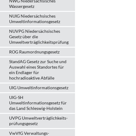
NWG Niedersächsisches
Wassergesetz
NUIG Niedersächsisches
Umweltinformationsgesetz
NUVPG Niedersächsisches
Gesetz über die
Umweltverträglichkeitsprüfung
ROG Raumordnungsgesetz
StandAG Gesetz zur Suche und
Auswahl eines Standortes für
ein Endlager für
hochradioaktive Abfälle
UIG Umweltinformationsgesetz
UIG-SH
Umweltinformationsgesetz für
das Land Schleswig-Holstein
UVPG Umweltverträglich­keits­
prüfungs­gesetz
VwVfG Verwaltungs­