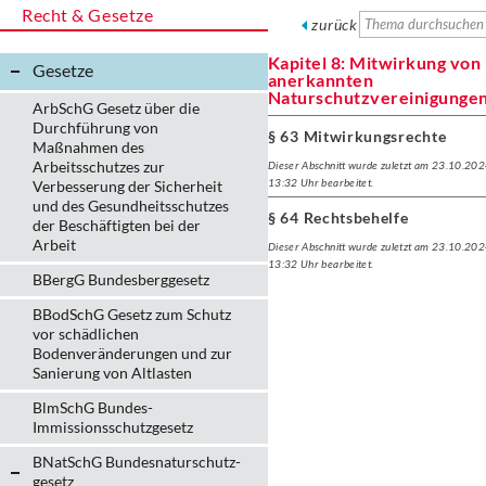
Recht & Gesetze
zurück
Kapitel 8: Mitwirkung von
Gesetze
anerkannten
Naturschutzvereinigunge
ArbSchG Gesetz über die
Durchführung von
§ 63 Mitwirkungsrechte
Maßnahmen des
Arbeitsschutzes zur
Dieser Abschnitt wurde zuletzt am 23.10.20
13:32 Uhr bearbeitet.
Verbesserung der Sicherheit
und des Gesundheitsschutzes
§ 64 Rechtsbehelfe
der Beschäftigten bei der
Arbeit
Dieser Abschnitt wurde zuletzt am 23.10.20
13:32 Uhr bearbeitet.
BBergG Bundesberggesetz
BBodSchG Gesetz zum Schutz
vor schädlichen
Bodenveränderungen und zur
Sanierung von Altlasten
BlmSchG Bundes-
Immissionsschutz­gesetz
BNatSchG Bundesnaturschutz-
gesetz