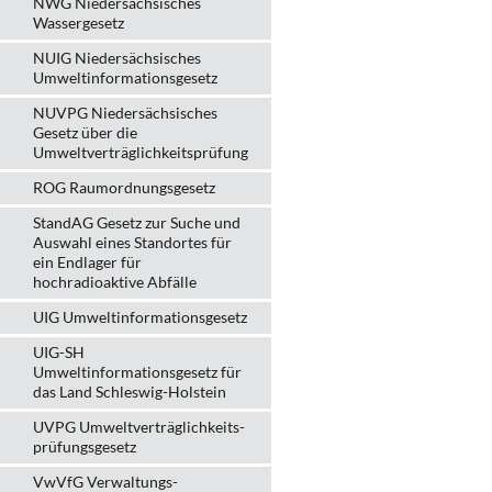
NWG Niedersächsisches
Wassergesetz
NUIG Niedersächsisches
Umweltinformationsgesetz
NUVPG Niedersächsisches
Gesetz über die
Umweltverträglichkeitsprüfung
ROG Raumordnungsgesetz
StandAG Gesetz zur Suche und
Auswahl eines Standortes für
ein Endlager für
hochradioaktive Abfälle
UIG Umweltinformationsgesetz
UIG-SH
Umweltinformationsgesetz für
das Land Schleswig-Holstein
UVPG Umweltverträglich­keits­
prüfungs­gesetz
VwVfG Verwaltungs­