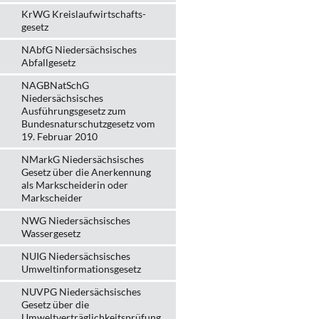
KrWG Kreislaufwirtschafts­
gesetz
NAbfG Niedersächsisches
Abfallgesetz
NAGBNatSchG
Niedersächsisches
Ausführungsgesetz zum
Bundesnaturschutzgesetz vom
19. Februar 2010
NMarkG Niedersächsisches
Gesetz über die Anerkennung
als Markscheiderin oder
Markscheider
NWG Niedersächsisches
Wassergesetz
NUIG Niedersächsisches
Umweltinformationsgesetz
NUVPG Niedersächsisches
Gesetz über die
Umweltverträglichkeitsprüfung