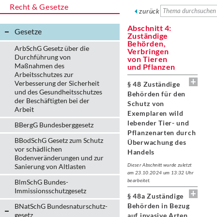
Recht & Gesetze
zurück
Abschnitt 4:
Gesetze
Zuständige
Behörden,
ArbSchG Gesetz über die
Verbringen
Durchführung von
von Tieren
Maßnahmen des
und Pflanzen
Arbeitsschutzes zur
Verbesserung der Sicherheit
§ 48 Zuständige
und des Gesundheitsschutzes
Behörden für den
der Beschäftigten bei der
Schutz von
Arbeit
Exemplaren wild
lebender Tier- und
BBergG Bundesberggesetz
Pflanzenarten durch
BBodSchG Gesetz zum Schutz
Überwachung des
vor schädlichen
Handels
Bodenveränderungen und zur
Dieser Abschnitt wurde zuletzt
Sanierung von Altlasten
am 23.10.2024 um 13:32 Uhr
bearbeitet.
BlmSchG Bundes-
Immissionsschutz­gesetz
§ 48a Zuständige
Behörden in Bezug
BNatSchG Bundesnaturschutz-
gesetz
auf invasive Arten