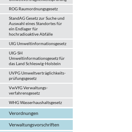
ROG Raumordnungsgesetz
StandAG Gesetz zur Suche und
Auswahl eines Standortes für
ein Endlager für
hochradioaktive Abfälle
UIG Umweltinformationsgesetz
UIG-SH
Umweltinformationsgesetz für
das Land Schleswig-Holstein
UVPG Umweltverträglich­keits­
prüfungs­gesetz
VwVfG Verwaltungs­
verfahrens­gesetz
WHG Wasserhaushalts­gesetz
Verordnungen
Verwaltungs­vorschriften