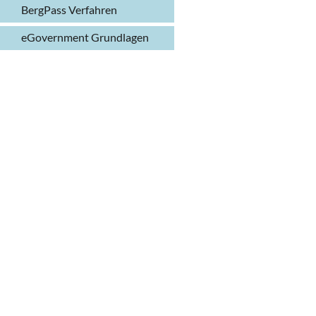
BergPass Verfahren
eGovernment Grundlagen