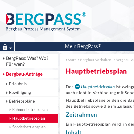
Mein
BergPass
BergPass: Was? Wo?
Start
Bergbau-Vorhaben
Bergbau-A
Für wen?
Hauptbetriebsplan
Bergbau-Anträge
Erlaubnis
Der
Hauptbetriebsplan
ist zwing
Bewilligung
auch nicht in Verbindung mit Sond
Hauptbetriebspläne bilden die Bas
Betriebspläne
des Betriebs sowie die im Zulassu
Rahmenbetriebsplan
Zeitrahmen
Hauptbetriebsplan
Ein Hauptbetriebsplan wird in der 
Sonderbetriebsplan
Inhalt