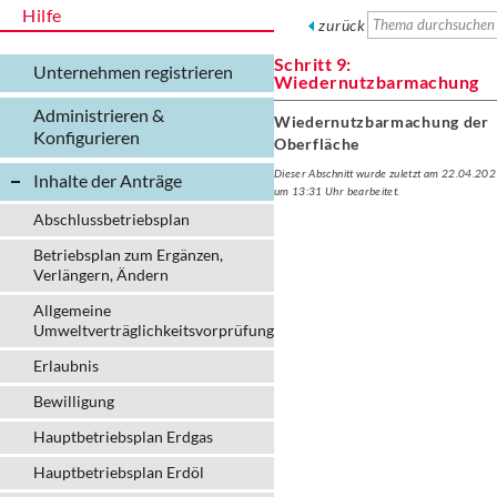
Hilfe
zurück
Schritt 9:
Unternehmen registrieren
Wiedernutzbarmachung
Administrieren &
Wiedernutzbarmachung der
Konfigurieren
Oberfläche
Dieser Abschnitt wurde zuletzt am 22.04.20
Inhalte der Anträge
um 13:31 Uhr bearbeitet.
Abschlussbetriebsplan
Betriebsplan zum Ergänzen,
Verlängern, Ändern
Allgemeine
Umweltverträglichkeitsvorprüfung
Erlaubnis
Bewilligung
Hauptbetriebsplan Erdgas
Hauptbetriebsplan Erdöl